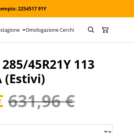
 Esempio: 2254517 91Y
 stagione
Omologazione Cerchi
285/45R21Y 113
(Estivi)
€
631,96 €