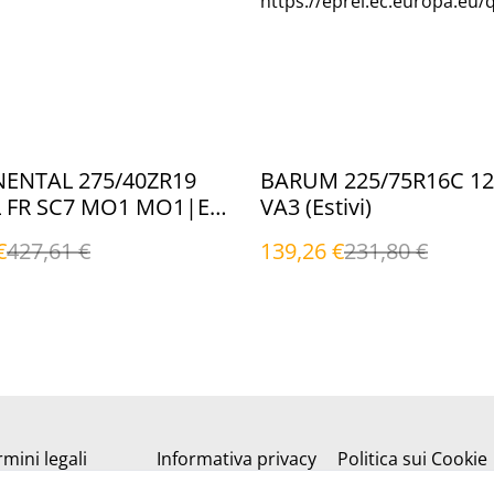
https://eprel.ec.europa.eu/
%
ENTAL 275/40ZR19
BARUM 225/75R16C 12
L FR SC7 MO1 MO1|EVc
VA3 (Estivi)
€
427,61 €
139,26 €
231,80 €
mini legali
Informativa privacy
Politica sui Cookie