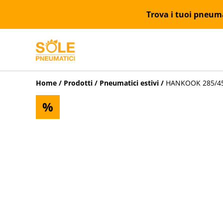
Trova i tuoi pneumat
Home
/
Prodotti
/
Pneumatici estivi
/
HANKOOK 285/45R
%