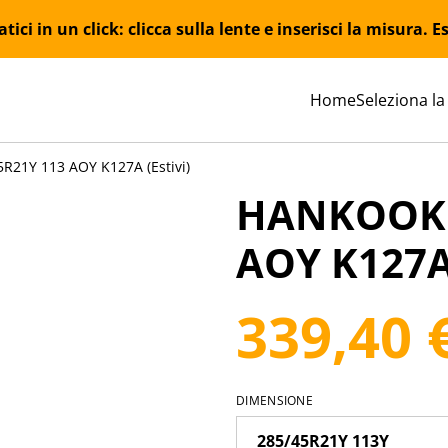
ici in un click: clicca sulla lente e inserisci la misura.
Home
Seleziona la
21Y 113 AOY K127A (Estivi)
HANKOOK 
AOY K127A 
339,40 
DIMENSIONE