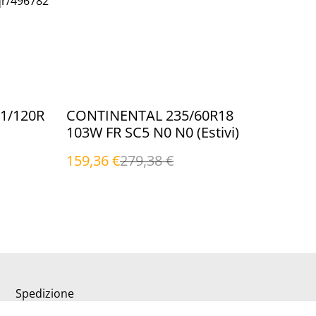
qr/496782
%
1/120R
CONTINENTAL 235/60R18
103W FR SC5 N0 N0 (Estivi)
159,36 €
279,38 €
Spedizione