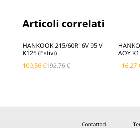
Articoli correlati
%
%
HANKOOK 215/60R16V 95 V
HANKOO
K125 (Estivi)
AOY K11
109,56 €
192,76 €
116,27 
Contattaci
Ter