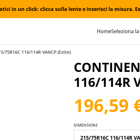
ici in un click: clicca sulla lente e inserisci la misura.
Home
Seleziona la
/75R16C 116/114R VANCP (Estivi)
CONTINEN
116/114R V
196,59 
DIMENSIONE