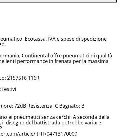
neumatico. Ecotassa, IVA e spese di spedizione
zo.
Germania, Continental offre pneumatici di qualità
ellenti performance in frenata per la massima
co: 2157516 116R
 estivi
more: 72dB Resistenza: C Bagnato: B
cano ai pneumatici senza cerchi. A seconda della
il disegno del battistrada potrebbe variare.
P
er.com/article/it_IT/04713170000