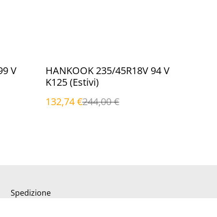
%
99 V
HANKOOK 235/45R18V 94 V
K125 (Estivi)
132,74 €
244,00 €
Spedizione