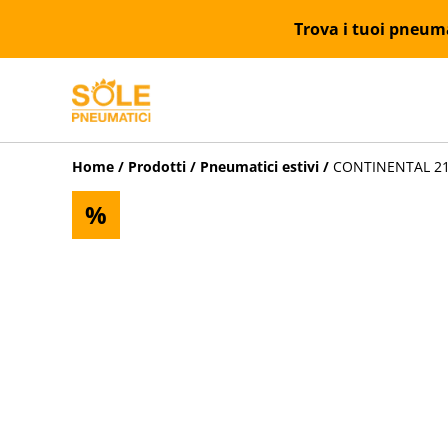
Trova i tuoi pneumat
Home
/
Prodotti
/
Pneumatici estivi
/
CONTINENTAL 215
%