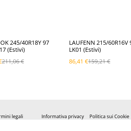
%
K 245/40R18Y 97
LAUFENN 215/60R16V 
7 (Estivi)
LK01 (Estivi)
€
211,06 €
86,41 €
159,21 €
mini legali
Informativa privacy
Politica sui Cookie