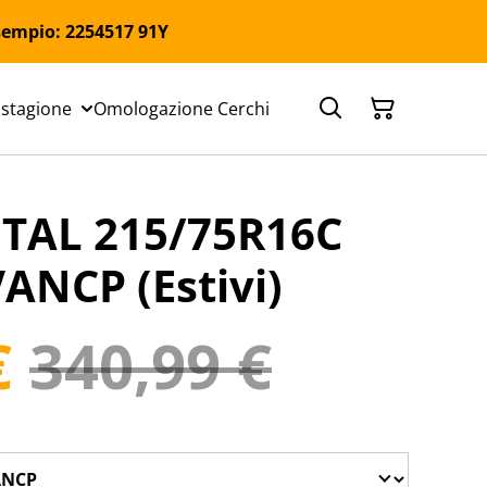
 Esempio: 2254517 91Y
 stagione
Omologazione Cerchi
TAL 215/75R16C
ANCP (Estivi)
€
340,99 €