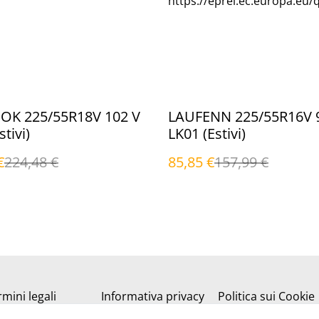
https://eprel.ec.europa.eu/
%
K 225/55R18V 102 V
LAUFENN 225/55R16V 
tivi)
LK01 (Estivi)
€
224,48 €
85,85 €
157,99 €
mini legali
Informativa privacy
Politica sui Cookie