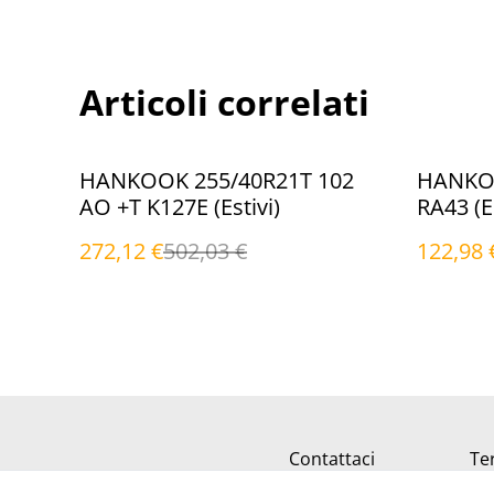
Articoli correlati
%
%
HANKOOK 255/40R21T 102
HANKOO
AO +T K127E (Estivi)
RA43 (Es
272,12 €
502,03 €
122,98 
Contattaci
Ter