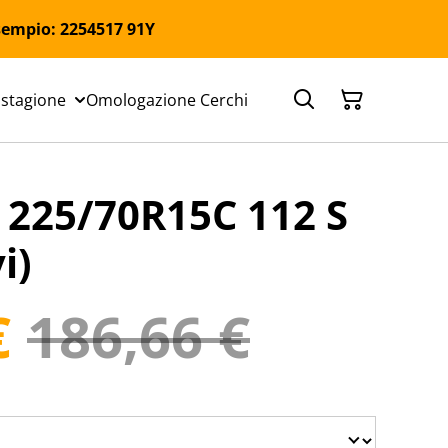
 Esempio: 2254517 91Y
 stagione
Omologazione Cerchi
25/70R15C 112 S
i)
€
186,66 €