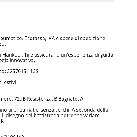
neumatico. Ecotassa, IVA e spese di spedizione
zo.
di Hankook Tire assicurano un'esperienza di guida
ogia innovativa.
co: 2257015 112S
 estivi
more: 72dB Resistenza: B Bagnato: A
cano ai pneumatici senza cerchi. A seconda della
il disegno del battistrada potrebbe variare.
HK