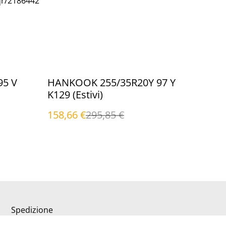
qr/2186442
%
95 V
HANKOOK 255/35R20Y 97 Y
K129 (Estivi)
158,66 €
295,85 €
Spedizione