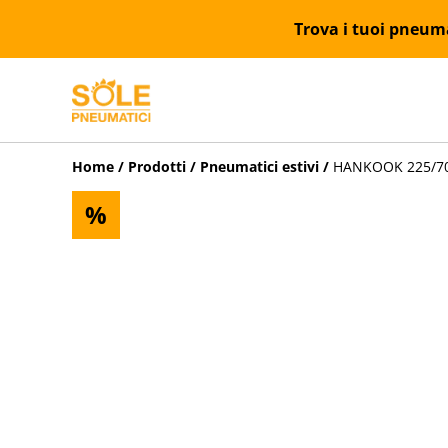
Trova i tuoi pneumat
Home
/
Prodotti
/
Pneumatici estivi
/
HANKOOK 225/70R
%