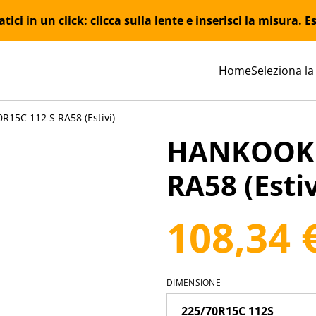
ici in un click: clicca sulla lente e inserisci la misura.
Home
Seleziona la
15C 112 S RA58 (Estivi)
HANKOOK 2
RA58 (Estiv
108,34 
DIMENSIONE