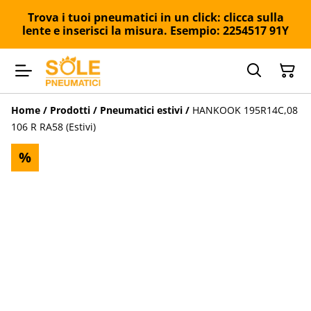
Trova i tuoi pneumatici in un click: clicca sulla
lente e inserisci la misura. Esempio: 2254517 91Y
Home
/
Prodotti
/
Pneumatici estivi
/
HANKOOK 195R14C,08
106 R RA58 (Estivi)
%