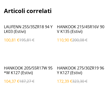
Articoli correlati
%
%
LAUFENN 255/35ZR18 94 Y
HANKOOK 215/45R16V 90
LK03 (Estivi)
V K135 (Estivi)
100,81 €
195,81 €
110,90 €
200,08 €
%
%
HANKOOK 205/55R17W 95
HANKOOK 275/30ZR19 96
*W K127 (Estivi)
Y K127 (Estivi)
104,37 €
187,27 €
172,39 €
323,30 €