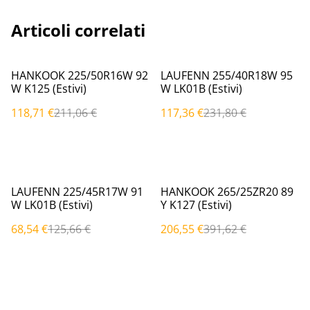
Articoli correlati
%
%
HANKOOK 225/50R16W 92
LAUFENN 255/40R18W 95
W K125 (Estivi)
W LK01B (Estivi)
118,71 €
211,06 €
117,36 €
231,80 €
%
%
LAUFENN 225/45R17W 91
HANKOOK 265/25ZR20 89
W LK01B (Estivi)
Y K127 (Estivi)
68,54 €
125,66 €
206,55 €
391,62 €