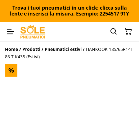
Trova i tuoi pneumatici in un click: clicca sulla
lente e inserisci la misura. Esempio: 2254517 91Y
Home
/
Prodotti
/
Pneumatici estivi
/
HANKOOK 185/65R14T
86 T K435 (Estivi)
%