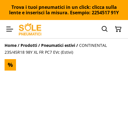
Trova i tuoi pneumatici in un click: clicca sulla
lente e inserisci la misura. Esempio: 2254517 91Y
Home
/
Prodotti
/
Pneumatici estivi
/
CONTINENTAL
235/45R18 98Y XL FR PC7 EVc (Estivi)
%