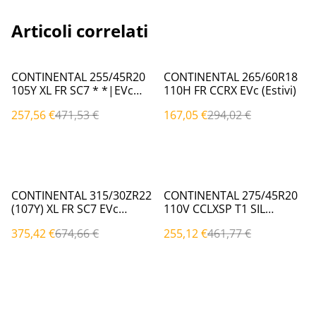
Articoli correlati
%
%
CONTINENTAL 255/45R20
CONTINENTAL 265/60R18
105Y XL FR SC7 * *|EVc
110H FR CCRX EVc (Estivi)
(Estivi)
257,56 €
471,53 €
167,05 €
294,02 €
%
%
CONTINENTAL 315/30ZR22
CONTINENTAL 275/45R20
(107Y) XL FR SC7 EVc
110V CCLXSP T1 SIL
(Estivi)
T1|EVc (Estivi)
375,42 €
674,66 €
255,12 €
461,77 €