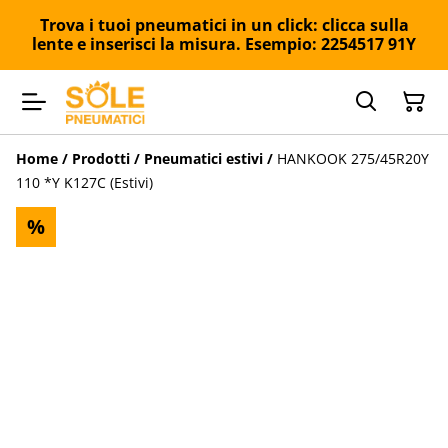
Trova i tuoi pneumatici in un click: clicca sulla
lente e inserisci la misura. Esempio: 2254517 91Y
Home
/
Prodotti
/
Pneumatici estivi
/
HANKOOK 275/45R20Y
110 *Y K127C (Estivi)
%