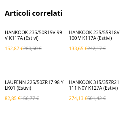
Articoli correlati
%
%
HANKOOK 235/50R19V 99
HANKOOK 235/55R18V
V K117A (Estivi)
100 V K117A (Estivi)
152,87 €
280,60 €
133,65 €
242,17 €
%
%
LAUFENN 225/50ZR17 98 Y
HANKOOK 315/35ZR21
LK01 (Estivi)
111 N0Y K127A (Estivi)
82,85 €
156,77 €
274,13 €
501,42 €