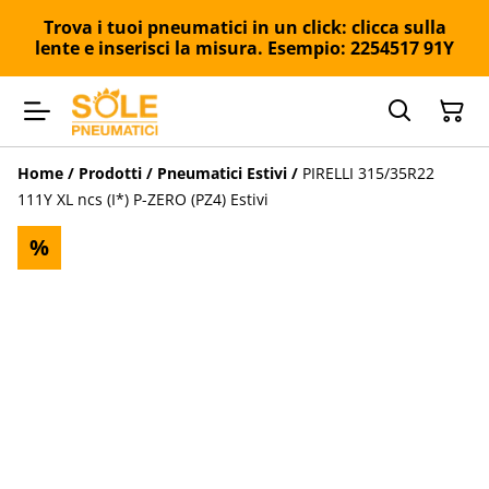
Trova i tuoi pneumatici in un click: clicca sulla
lente e inserisci la misura. Esempio: 2254517 91Y
Home
/
Prodotti
/
Pneumatici Estivi
/
PIRELLI 315/35R22
111Y XL ncs (I*) P-ZERO (PZ4) Estivi
%