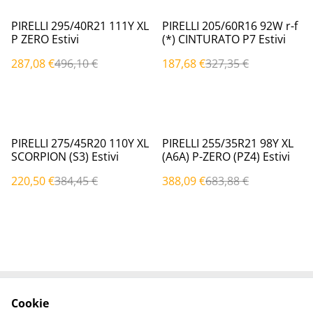
%
%
PIRELLI 295/40R21 111Y XL
PIRELLI 205/60R16 92W r-f
P ZERO Estivi
(*) CINTURATO P7 Estivi
287,08 €
496,10 €
187,68 €
327,35 €
%
%
PIRELLI 275/45R20 110Y XL
PIRELLI 255/35R21 98Y XL
SCORPION (S3) Estivi
(A6A) P-ZERO (PZ4) Estivi
220,50 €
384,45 €
388,09 €
683,88 €
Cookie
Contattaci
Termini legali