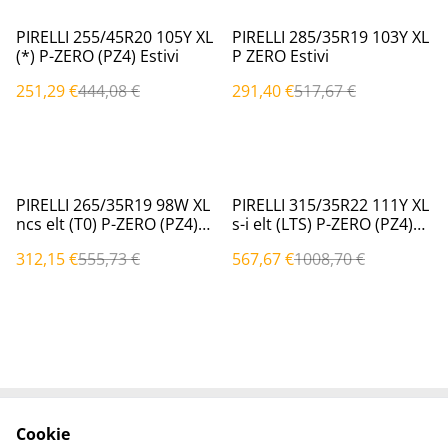
%
%
PIRELLI 255/45R20 105Y XL
PIRELLI 285/35R19 103Y XL
(*) P-ZERO (PZ4) Estivi
P ZERO Estivi
251,29 €
444,08 €
291,40 €
517,67 €
%
%
PIRELLI 265/35R19 98W XL
PIRELLI 315/35R22 111Y XL
ncs elt (T0) P-ZERO (PZ4)
s-i elt (LTS) P-ZERO (PZ4)
Estivi
Estivi
312,15 €
555,73 €
567,67 €
1008,70 €
Cookie
Contattaci
Termini legali