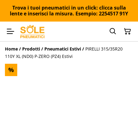
Trova i tuoi pneumatici in un click: clicca sulla
lente e inserisci la misura. Esempio: 2254517 91Y
Home
/
Prodotti
/
Pneumatici Estivi
/
PIRELLI 315/35R20
110Y XL (ND0) P-ZERO (PZ4) Estivi
%