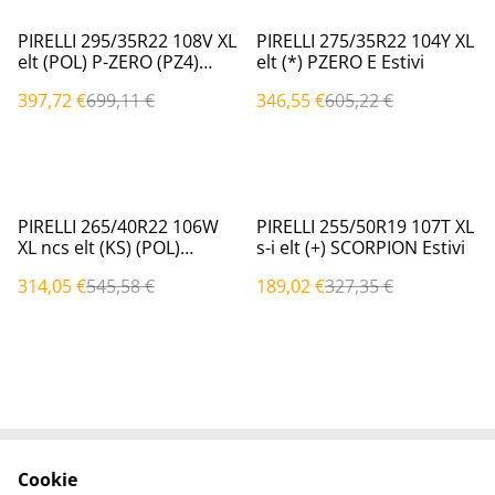
%
%
PIRELLI 295/35R22 108V XL
PIRELLI 275/35R22 104Y XL
elt (POL) P-ZERO (PZ4)
elt (*) PZERO E Estivi
Estivi
397,72 €
699,11 €
346,55 €
605,22 €
%
%
PIRELLI 265/40R22 106W
PIRELLI 255/50R19 107T XL
XL ncs elt (KS) (POL)
s-i elt (+) SCORPION Estivi
PZERO (PZ5) Estivi
314,05 €
545,58 €
189,02 €
327,35 €
Cookie
Contattaci
Termini legali