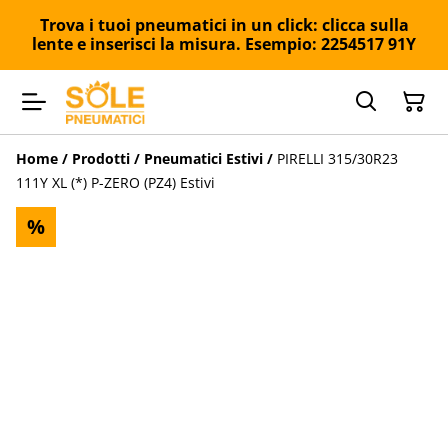
Trova i tuoi pneumatici in un click: clicca sulla
lente e inserisci la misura. Esempio: 2254517 91Y
Home
/
Prodotti
/
Pneumatici Estivi
/
PIRELLI 315/30R23
111Y XL (*) P-ZERO (PZ4) Estivi
%