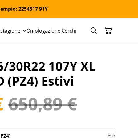
 Esempio: 2254517 91Y
 stagione
Omologazione Cerchi
5/30R22 107Y XL
O (PZ4) Estivi
€
650,89 €