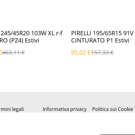
%
 245/45R20 103W XL r-f
PIRELLI 195/65R15 91V
RO (PZ4) Estivi
CINTURATO P1 Estivi
€
463,11 €
95,02 €
157,33 €
mini legali
Informativa privacy
Politica sui Cookie