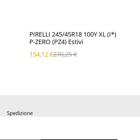
%
PIRELLI 245/45R18 100Y XL (I*)
P-ZERO (PZ4) Estivi
154,12 €
270,25 €
Spedizione