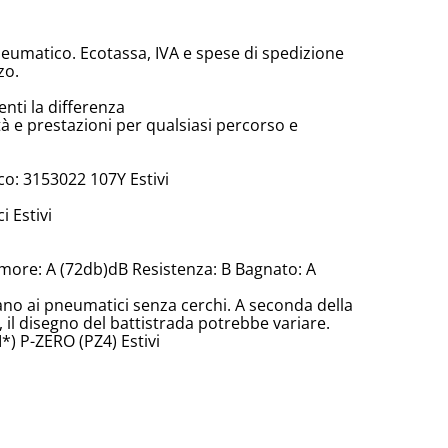
neumatico. Ecotassa, IVA e spese di spedizione
zo.
enti la differenza
tà e prestazioni per qualsiasi percorso e
o: 3153022 107Y Estivi
 Estivi
more: A (72db)dB Resistenza: B Bagnato: A
cano ai pneumatici senza cerchi. A seconda della
il disegno del battistrada potrebbe variare.
*) P-ZERO (PZ4) Estivi