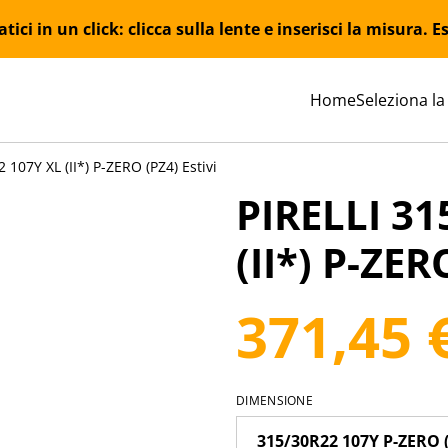
ici in un click: clicca sulla lente e inserisci la misura.
Home
Seleziona la
 107Y XL (II*) P-ZERO (PZ4) Estivi
PIRELLI 31
(II*) P-ZER
371,45 
DIMENSIONE