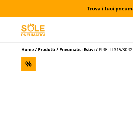
Trova i tuoi pneumat
Home
/
Prodotti
/
Pneumatici Estivi
/
PIRELLI 315/30R22
%