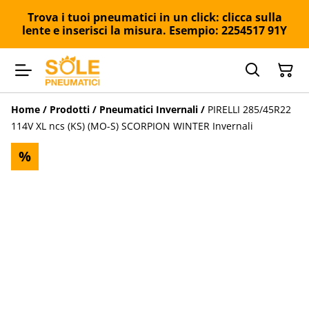
Trova i tuoi pneumatici in un click: clicca sulla
lente e inserisci la misura. Esempio: 2254517 91Y
Home
/
Prodotti
/
Pneumatici Invernali
/
PIRELLI 285/45R22
114V XL ncs (KS) (MO-S) SCORPION WINTER Invernali
%