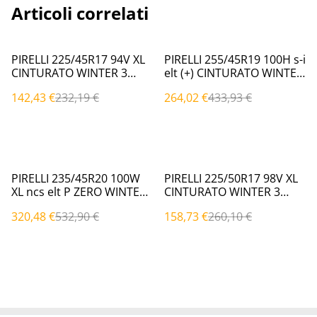
Articoli correlati
%
%
PIRELLI 225/45R17 94V XL
PIRELLI 255/45R19 100H s-i
CINTURATO WINTER 3
elt (+) CINTURATO WINTER
Invernali
WTC2 Invernali
142,43 €
232,19 €
264,02 €
433,93 €
%
%
PIRELLI 235/45R20 100W
PIRELLI 225/50R17 98V XL
XL ncs elt P ZERO WINTER
CINTURATO WINTER 3
2 Invernali
Invernali
320,48 €
532,90 €
158,73 €
260,10 €