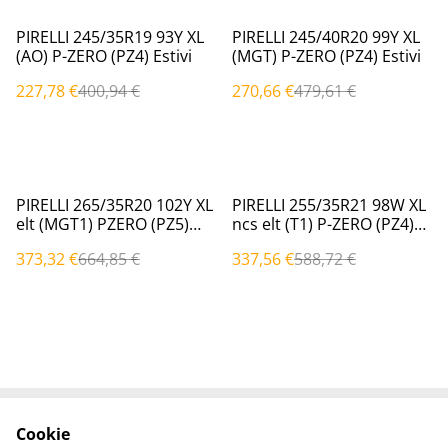
%
%
PIRELLI 245/35R19 93Y XL
PIRELLI 245/40R20 99Y XL
(AO) P-ZERO (PZ4) Estivi
(MGT) P-ZERO (PZ4) Estivi
227,78 €
400,94 €
270,66 €
479,61 €
%
%
PIRELLI 265/35R20 102Y XL
PIRELLI 255/35R21 98W XL
elt (MGT1) PZERO (PZ5)
ncs elt (T1) P-ZERO (PZ4)
Estivi
Estivi
373,32 €
664,85 €
337,56 €
588,72 €
Cookie
Contattaci
Termini legali