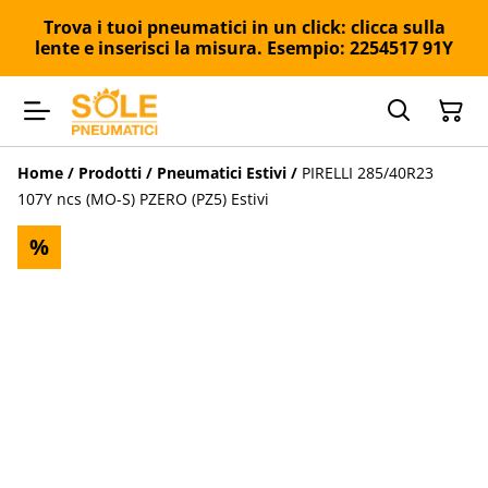
Trova i tuoi pneumatici in un click: clicca sulla
lente e inserisci la misura. Esempio: 2254517 91Y
Home
/
Prodotti
/
Pneumatici Estivi
/
PIRELLI 285/40R23
107Y ncs (MO-S) PZERO (PZ5) Estivi
%