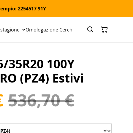
 Esempio: 2254517 91Y
 stagione
Omologazione Cerchi
5/35R20 100Y
RO (PZ4) Estivi
€
536,70 €