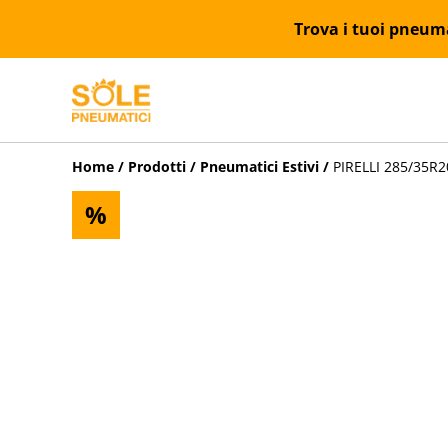
Trova i tuoi pneumat
Home
/
Prodotti
/
Pneumatici Estivi
/
PIRELLI 285/35R2
%