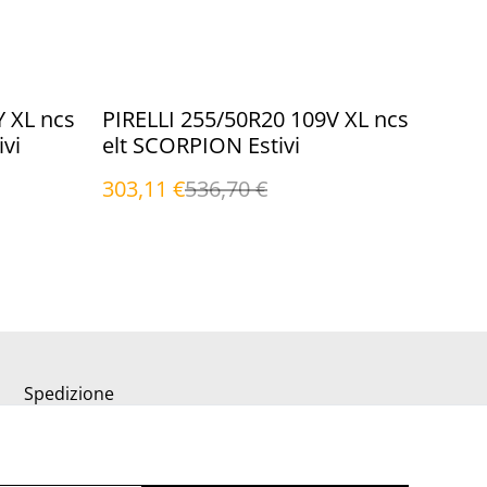
%
Y XL ncs
PIRELLI 255/50R20 109V XL ncs
ivi
elt SCORPION Estivi
303,11 €
536,70 €
Spedizione