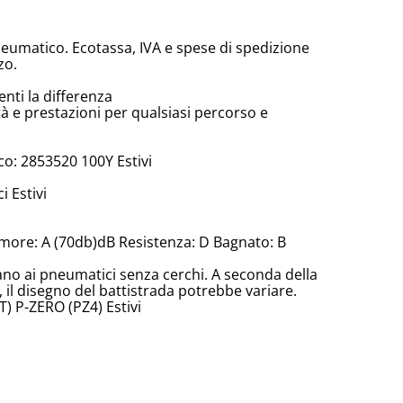
neumatico. Ecotassa, IVA e spese di spedizione
zo.
enti la differenza
tà e prestazioni per qualsiasi percorso e
o: 2853520 100Y Estivi
 Estivi
more: A (70db)dB Resistenza: D Bagnato: B
cano ai pneumatici senza cerchi. A seconda della
il disegno del battistrada potrebbe variare.
) P-ZERO (PZ4) Estivi