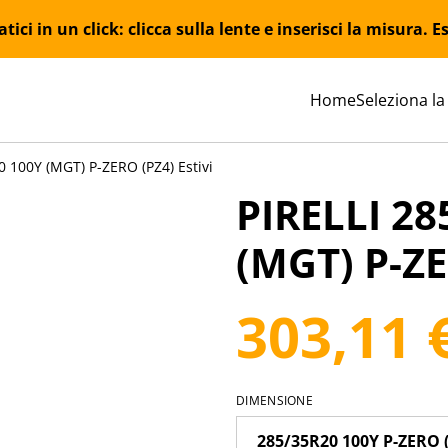
ici in un click: clicca sulla lente e inserisci la misura.
Home
Seleziona la
0 100Y (MGT) P-ZERO (PZ4) Estivi
PIRELLI 28
(MGT) P-ZE
303,11 
DIMENSIONE