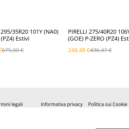
%
 295/35R20 101Y (NA0)
PIRELLI 275/40R20 106
(PZ4) Estivi
(GOE) P-ZERO (PZ4) Est
€
675,00 €
248,48 €
436,47 €
mini legali
Informativa privacy
Politica sui Cookie