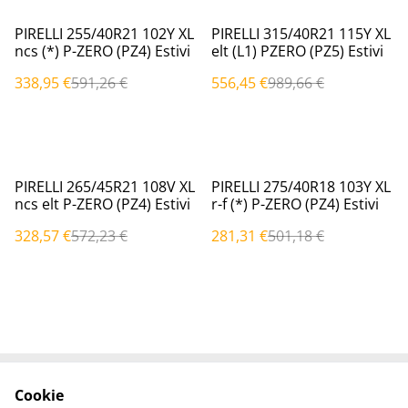
%
%
PIRELLI 255/40R21 102Y XL
PIRELLI 315/40R21 115Y XL
ncs (*) P-ZERO (PZ4) Estivi
elt (L1) PZERO (PZ5) Estivi
338,95 €
591,26 €
556,45 €
989,66 €
%
%
PIRELLI 265/45R21 108V XL
PIRELLI 275/40R18 103Y XL
ncs elt P-ZERO (PZ4) Estivi
r-f (*) P-ZERO (PZ4) Estivi
328,57 €
572,23 €
281,31 €
501,18 €
Cookie
Contattaci
Termini legali