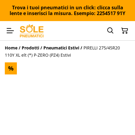
Trova i tuoi pneumatici in un click: clicca sulla
lente e inserisci la misura. Esempio: 2254517 91Y
Home
/
Prodotti
/
Pneumatici Estivi
/
PIRELLI 275/45R20
110Y XL elt (*) P-ZERO (PZ4) Estivi
%