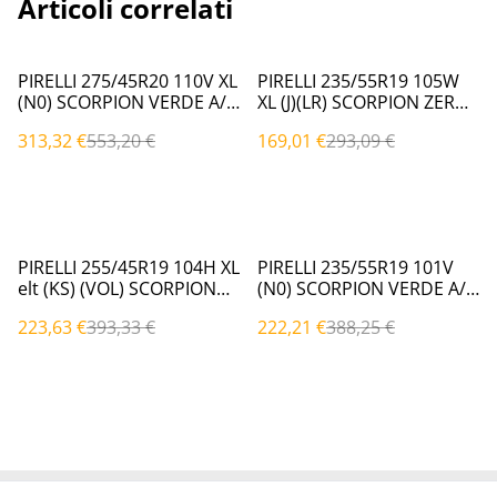
Articoli correlati
%
%
PIRELLI 275/45R20 110V XL
PIRELLI 235/55R19 105W
(N0) SCORPION VERDE A/S
XL (J)(LR) SCORPION ZERO
4 Stagioni
ALL SEASON 4 Stagioni
313,32 €
553,20 €
169,01 €
293,09 €
%
%
PIRELLI 255/45R19 104H XL
PIRELLI 235/55R19 101V
elt (KS) (VOL) SCORPION
(N0) SCORPION VERDE A/S
ALL SEASON SF2 4 Stagioni
4 Stagioni
223,63 €
393,33 €
222,21 €
388,25 €