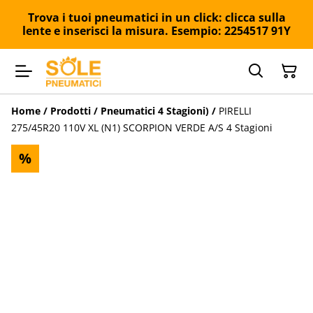
Trova i tuoi pneumatici in un click: clicca sulla
lente e inserisci la misura. Esempio: 2254517 91Y
Home
/
Prodotti
/
Pneumatici 4 Stagioni)
/
PIRELLI
275/45R20 110V XL (N1) SCORPION VERDE A/S 4 Stagioni
%