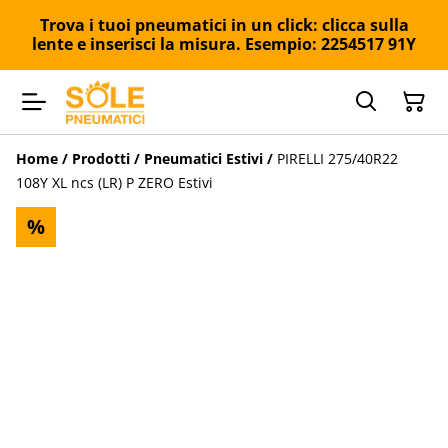
Trova i tuoi pneumatici in un click: clicca sulla
lente e inserisci la misura. Esempio: 2254517 91Y
Home
/
Prodotti
/
Pneumatici Estivi
/
PIRELLI 275/40R22
108Y XL ncs (LR) P ZERO Estivi
%