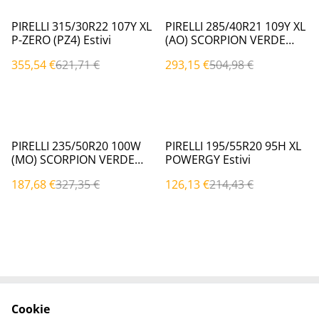
%
%
PIRELLI 315/30R22 107Y XL
PIRELLI 285/40R21 109Y XL
P-ZERO (PZ4) Estivi
(AO) SCORPION VERDE
Estivi
355,54 €
621,71 €
293,15 €
504,98 €
%
%
PIRELLI 235/50R20 100W
PIRELLI 195/55R20 95H XL
(MO) SCORPION VERDE
POWERGY Estivi
Estivi
187,68 €
327,35 €
126,13 €
214,43 €
Cookie
Contattaci
Termini legali