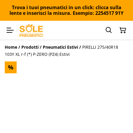
Trova i tuoi pneumatici in un click: clicca sulla
lente e inserisci la misura. Esempio: 2254517 91Y
Home
/
Prodotti
/
Pneumatici Estivi
/
PIRELLI 275/40R18
103Y XL r-f (*) P-ZERO (PZ4) Estivi
%