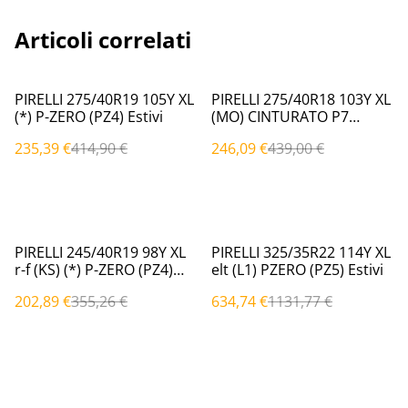
Articoli correlati
%
%
PIRELLI 275/40R19 105Y XL
PIRELLI 275/40R18 103Y XL
(*) P-ZERO (PZ4) Estivi
(MO) CINTURATO P7
(P7C2) Estivi
235,39 €
414,90 €
246,09 €
439,00 €
%
%
PIRELLI 245/40R19 98Y XL
PIRELLI 325/35R22 114Y XL
r-f (KS) (*) P-ZERO (PZ4)
elt (L1) PZERO (PZ5) Estivi
Estivi
202,89 €
355,26 €
634,74 €
1131,77 €