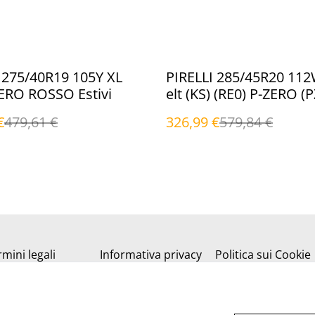
%
 275/40R19 105Y XL
PIRELLI 285/45R20 112W
ERO ROSSO Estivi
elt (KS) (RE0) P-ZERO (P
Estivi
€
479,61 €
326,99 €
579,84 €
mini legali
Informativa privacy
Politica sui Cookie