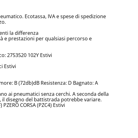
neumatico. Ecotassa, IVA e spese di spedizione
zo.
enti la differenza
tà e prestazioni per qualsiasi percorso e
o: 2753520 102Y Estivi
 Estivi
more: B (72db)dB Resistenza: D Bagnato: A
cano ai pneumatici senza cerchi. A seconda della
il disegno del battistrada potrebbe variare.
F) PZERO CORSA (PZC4) Estivi