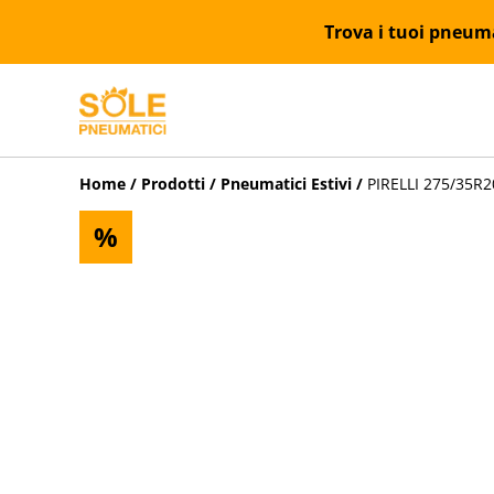
Trova i tuoi pneumat
Home
/
Prodotti
/
Pneumatici Estivi
/
PIRELLI 275/35R2
%