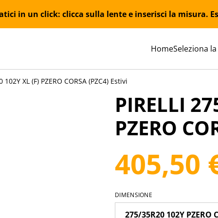
ici in un click: clicca sulla lente e inserisci la misura.
Home
Seleziona la
0 102Y XL (F) PZERO CORSA (PZC4) Estivi
PIRELLI 27
PZERO CORS
405,50 
DIMENSIONE