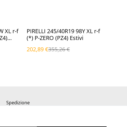
%
 XL r-f
PIRELLI 245/40R19 98Y XL r-f
Z4)
(*) P-ZERO (PZ4) Estivi
202,89 €
355,26 €
Spedizione