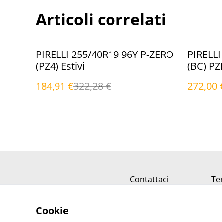
Articoli correlati
%
%
PIRELLI 255/40R19 96Y P-ZERO
PIRELLI
(PZ4) Estivi
(BC) PZ
184,91 €
322,28 €
272,00 
Contattaci
Ter
Cookie