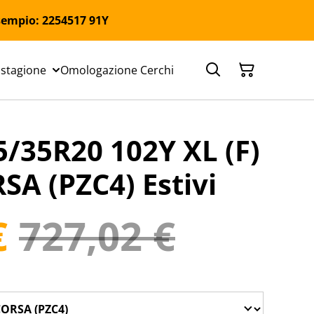
 Esempio: 2254517 91Y
 stagione
Omologazione Cerchi
5/35R20 102Y XL (F)
A (PZC4) Estivi
€
727,02 €