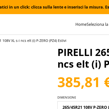
ici in un click: clicca sulla lente e inserisci la misura.
Home
Seleziona la
108V XL s-i ncs elt (i) P-ZERO (PZ4) Estivi
PIRELLI 26
ncs elt (i)
385,81 
DIMENSIONE