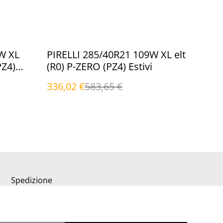
%
W XL
PIRELLI 285/40R21 109W XL elt
PZ4)
(R0) P-ZERO (PZ4) Estivi
336,02 €
583,65 €
Spedizione