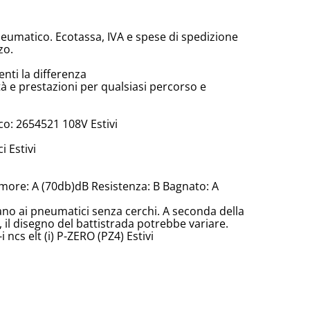
neumatico. Ecotassa, IVA e spese di spedizione
zo.
enti la differenza
tà e prestazioni per qualsiasi percorso e
o: 2654521 108V Estivi
 Estivi
more: A (70db)dB Resistenza: B Bagnato: A
cano ai pneumatici senza cerchi. A seconda della
il disegno del battistrada potrebbe variare.
 ncs elt (i) P-ZERO (PZ4) Estivi