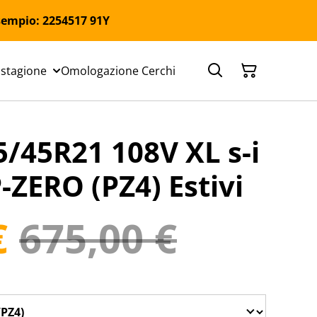
 Esempio: 2254517 91Y
 stagione
Omologazione Cerchi
5/45R21 108V XL s-i
 P-ZERO (PZ4) Estivi
€
675,00 €