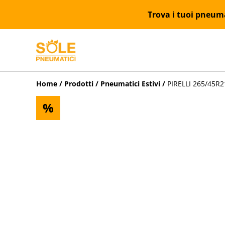
Trova i tuoi pneumat
Home
/
Prodotti
/
Pneumatici Estivi
/
PIRELLI 265/45R21 
%