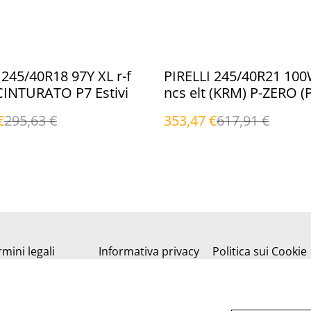
%
 245/40R18 97Y XL r-f
PIRELLI 245/40R21 100
CINTURATO P7 Estivi
ncs elt (KRM) P-ZERO (
Estivi
€
295,63 €
353,47 €
617,91 €
mini legali
Informativa privacy
Politica sui Cookie