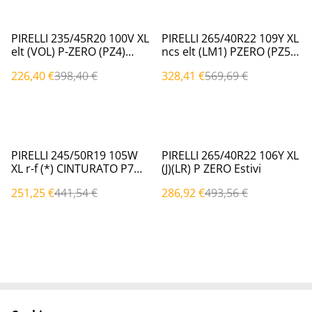
%
%
PIRELLI 235/45R20 100V XL
PIRELLI 265/40R22 109Y XL
elt (VOL) P-ZERO (PZ4)
ncs elt (LM1) PZERO (PZ5)
Estivi
Estivi
226,40 €
398,40 €
328,41 €
569,69 €
%
%
PIRELLI 245/50R19 105W
PIRELLI 265/40R22 106Y XL
XL r-f (*) CINTURATO P7
(J)(LR) P ZERO Estivi
(P7C2) Estivi
251,25 €
441,54 €
286,92 €
493,56 €