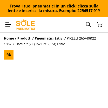
Trova i tuoi pneumatici in un click: clicca sulla
lente e inserisci la misura. Esempio: 2254517 91Y
Home
/
Prodotti
/
Pneumatici Estivi
/
PIRELLI 265/40R22
106Y XL ncs elt (ZK) P-ZERO (PZ4) Estivi
%