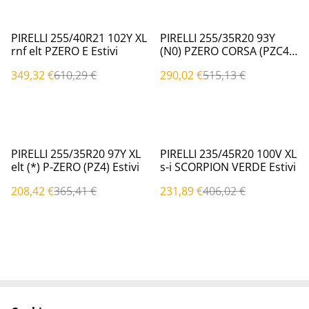
%
%
PIRELLI 255/40R21 102Y XL
PIRELLI 255/35R20 93Y
rnf elt PZERO E Estivi
(N0) PZERO CORSA (PZC4)
Estivi
349,32 €
610,29 €
290,02 €
515,13 €
%
%
PIRELLI 255/35R20 97Y XL
PIRELLI 235/45R20 100V XL
elt (*) P-ZERO (PZ4) Estivi
s-i SCORPION VERDE Estivi
208,42 €
365,41 €
231,89 €
406,02 €