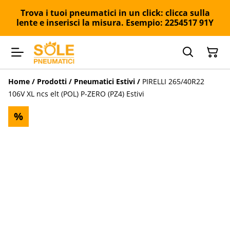
Trova i tuoi pneumatici in un click: clicca sulla
lente e inserisci la misura. Esempio: 2254517 91Y
Home
/
Prodotti
/
Pneumatici Estivi
/
PIRELLI 265/40R22
106V XL ncs elt (POL) P-ZERO (PZ4) Estivi
%