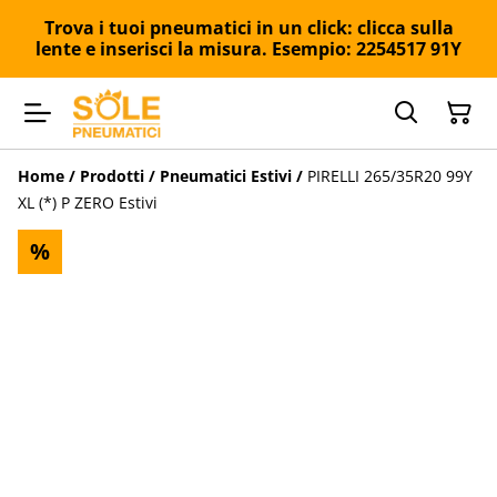
Trova i tuoi pneumatici in un click: clicca sulla
lente e inserisci la misura. Esempio: 2254517 91Y
Home
/
Prodotti
/
Pneumatici Estivi
/
PIRELLI 265/35R20 99Y
XL (*) P ZERO Estivi
%