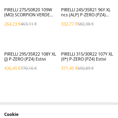
%
%
PIRELLI 275/50R20 109W
PIRELLI 245/35R21 96Y XL
(MO) SCORPION VERDE
ncs (ALP) P-ZERO (PZ4)
Estivi
Estivi
264,23 €
463,11 €
332,77 €
582,38 €
%
%
PIRELLI 295/35R22 108Y XL
PIRELLI 315/30R22 107Y XL
(J) P-ZERO (PZ4) Estivi
(II*) P-ZERO (PZ4) Estivi
436,45 €
770,16 €
371,45 €
650,89 €
Cookie
Contattaci
Termini legali