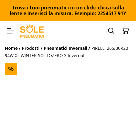
Trova i tuoi pneumatici in un click: clicca sulla
lente e inserisci la misura. Esempio: 2254517 91Y
Home
/
Prodotti
/
Pneumatici Invernali
/
PIRELLI 265/30R20
94W XL WINTER SOTTOZERO 3 Invernali
%