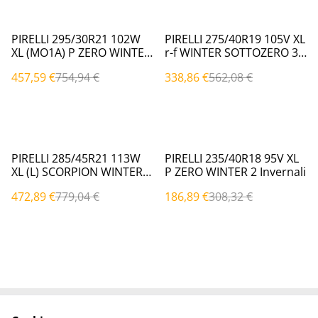
%
%
PIRELLI 295/30R21 102W
PIRELLI 275/40R19 105V XL
XL (MO1A) P ZERO WINTER
r-f WINTER SOTTOZERO 3
Invernali
Invernali
457,59 €
754,94 €
338,86 €
562,08 €
%
%
PIRELLI 285/45R21 113W
PIRELLI 235/40R18 95V XL
XL (L) SCORPION WINTER
P ZERO WINTER 2 Invernali
Invernali
472,89 €
779,04 €
186,89 €
308,32 €