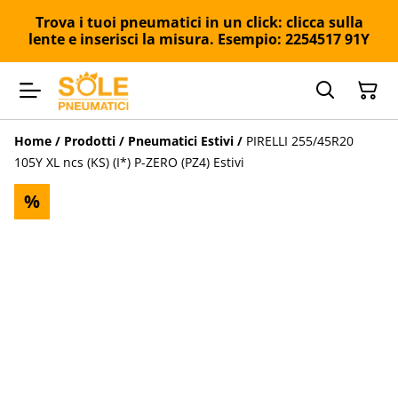
Trova i tuoi pneumatici in un click: clicca sulla
lente e inserisci la misura. Esempio: 2254517 91Y
Home
/
Prodotti
/
Pneumatici Estivi
/
PIRELLI 255/45R20
105Y XL ncs (KS) (I*) P-ZERO (PZ4) Estivi
%