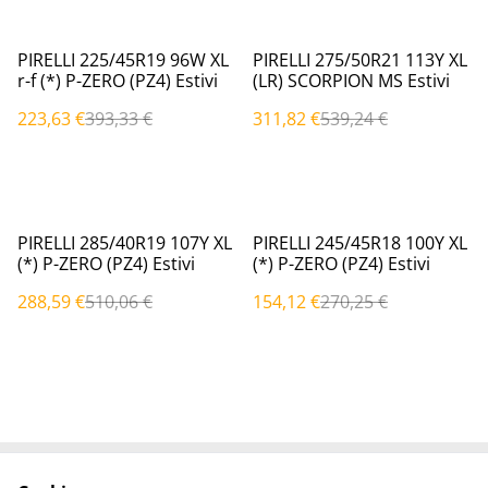
%
%
PIRELLI 225/45R19 96W XL
PIRELLI 275/50R21 113Y XL
r-f (*) P-ZERO (PZ4) Estivi
(LR) SCORPION MS Estivi
223,63 €
393,33 €
311,82 €
539,24 €
%
%
PIRELLI 285/40R19 107Y XL
PIRELLI 245/45R18 100Y XL
(*) P-ZERO (PZ4) Estivi
(*) P-ZERO (PZ4) Estivi
288,59 €
510,06 €
154,12 €
270,25 €