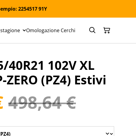
 Esempio: 2254517 91Y
 stagione
Omologazione Cerchi
5/40R21 102V XL
P-ZERO (PZ4) Estivi
€
498,64 €