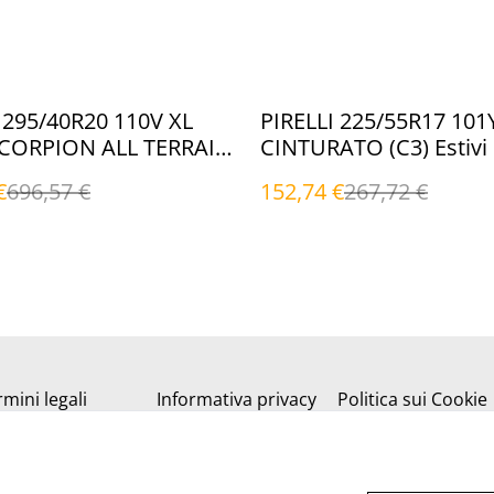
%
 295/40R20 110V XL
PIRELLI 225/55R17 101
SCORPION ALL TERRAIN
CINTURATO (C3) Estivi
tivi
€
696,57 €
152,74 €
267,72 €
mini legali
Informativa privacy
Politica sui Cookie