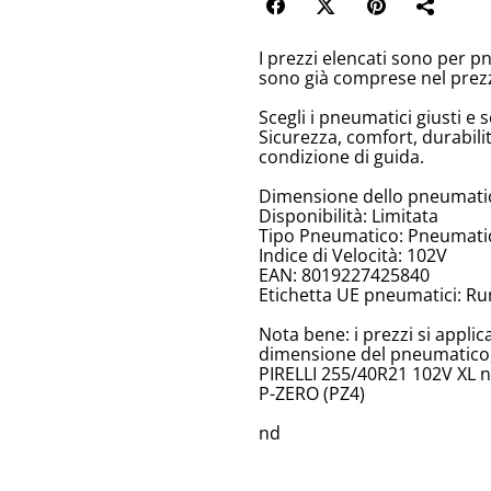
I prezzi elencati sono per p
sono già comprese nel prez
Scegli i pneumatici giusti e s
Sicurezza, comfort, durabili
condizione di guida.
Dimensione dello pneumatic
Disponibilità: Limitata
Tipo Pneumatico: Pneumatici
Indice di Velocità: 102V
EAN: 8019227425840
Etichetta UE pneumatici: Ru
Nota bene: i prezzi si appli
dimensione del pneumatico, 
PIRELLI 255/40R21 102V XL nc
P-ZERO (PZ4)
nd