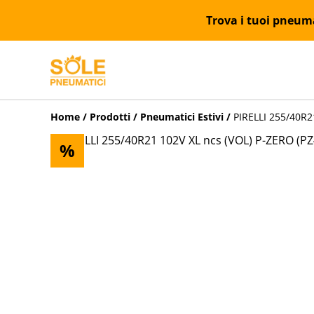
Trova i tuoi pneumat
Home
/
Prodotti
/
Pneumatici Estivi
/
PIRELLI 255/40R21
%