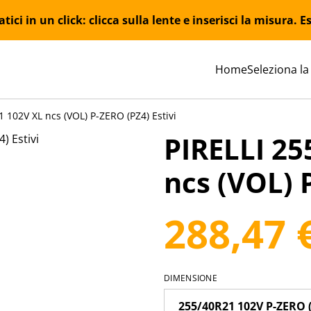
ici in un click: clicca sulla lente e inserisci la misura.
Home
Seleziona la
 102V XL ncs (VOL) P-ZERO (PZ4) Estivi
PIRELLI 25
ncs (VOL) 
288,47 
DIMENSIONE