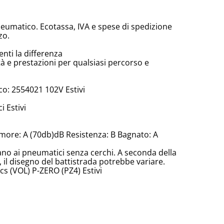
neumatico. Ecotassa, IVA e spese di spedizione
zo.
enti la differenza
tà e prestazioni per qualsiasi percorso e
o: 2554021 102V Estivi
 Estivi
more: A (70db)dB Resistenza: B Bagnato: A
cano ai pneumatici senza cerchi. A seconda della
il disegno del battistrada potrebbe variare.
s (VOL) P-ZERO (PZ4) Estivi