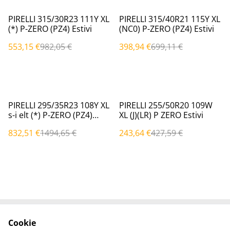
%
%
PIRELLI 315/30R23 111Y XL
PIRELLI 315/40R21 115Y XL
(*) P-ZERO (PZ4) Estivi
(NC0) P-ZERO (PZ4) Estivi
553,15 €
982,05 €
398,94 €
699,11 €
%
%
PIRELLI 295/35R23 108Y XL
PIRELLI 255/50R20 109W
s-i elt (*) P-ZERO (PZ4)
XL (J)(LR) P ZERO Estivi
Estivi
832,51 €
1494,65 €
243,64 €
427,59 €
Cookie
Contattaci
Termini legali