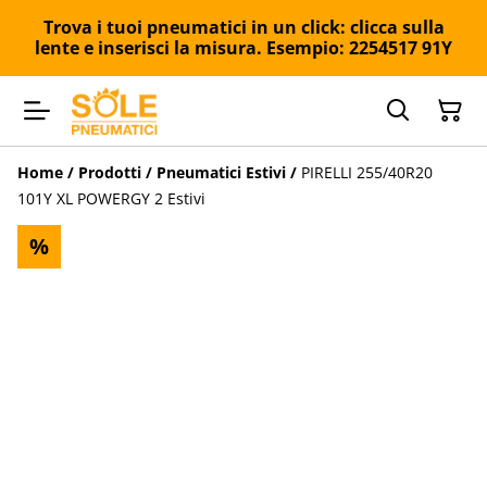
Trova i tuoi pneumatici in un click: clicca sulla
lente e inserisci la misura. Esempio: 2254517 91Y
Home
/
Prodotti
/
Pneumatici Estivi
/
PIRELLI 255/40R20
101Y XL POWERGY 2 Estivi
%