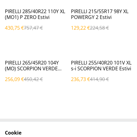
%
%
PIRELLI 285/40R22 110Y XL
PIRELLI 215/55R17 98Y XL
(MO1) P ZERO Estivi
POWERGY 2 Estivi
430,75 €
757,47 €
129,22 €
224,58 €
%
%
PIRELLI 265/45R20 104Y
PIRELLI 255/40R20 101V XL
(MO) SCORPION VERDE
s-i SCORPION VERDE Estivi
Estivi
256,09 €
450,42 €
236,73 €
414,90 €
Cookie
Contattaci
Termini legali