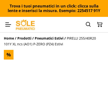
Trova i tuoi pneumatici in un click: clicca sulla
lente e inserisci la misura. Esempio: 2254517 91Y
Home
/
Prodotti
/
Pneumatici Estivi
/
PIRELLI 255/40R20
101Y XL ncs (AO1) P-ZERO (PZ4) Estivi
%