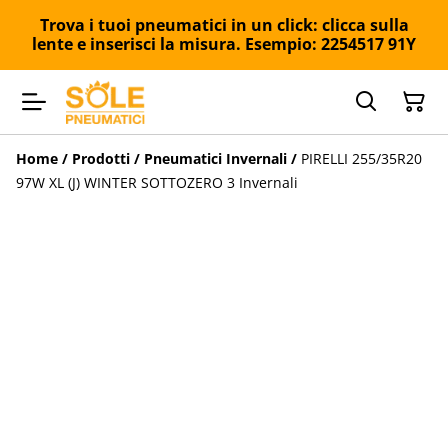
Trova i tuoi pneumatici in un click: clicca sulla
lente e inserisci la misura. Esempio: 2254517 91Y
Home
/
Prodotti
/
Pneumatici Invernali
/
PIRELLI 255/35R20
97W XL (J) WINTER SOTTOZERO 3 Invernali