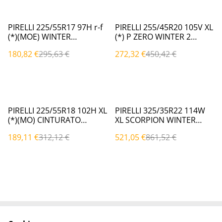
%
%
PIRELLI 225/55R17 97H r-f
PIRELLI 255/45R20 105V XL
(*)(MOE) WINTER
(*) P ZERO WINTER 2
SOTTOZERO 3 Invernali
Invernali
180,82 €
295,63 €
272,32 €
450,42 €
%
%
PIRELLI 225/55R18 102H XL
PIRELLI 325/35R22 114W
(*)(MO) CINTURATO
XL SCORPION WINTER
WINTER WTC2 Invernali
Invernali
189,11 €
312,12 €
521,05 €
861,52 €