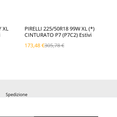
%
Y XL
PIRELLI 225/50R18 99W XL (*)
i
CINTURATO P7 (P7C2) Estivi
173,48 €
305,78 €
Spedizione