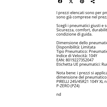
I prezzi elencati sono per p
sono già comprese nel prez
Scegli i pneumatici giusti e s
Sicurezza, comfort, durabili
condizione di guida.
Dimensione dello pneumatic
Disponibilità: Limitata
Tipo Pneumatico: Pneumatici
Indice di Velocità: 104Y
EAN: 8019227352047
Etichetta UE pneumatici: Ru
Nota bene: i prezzi si appli
dimensione del pneumatico, 
PIRELLI 245/45R21 104Y XL nc
P-ZERO (PZ4)
nd