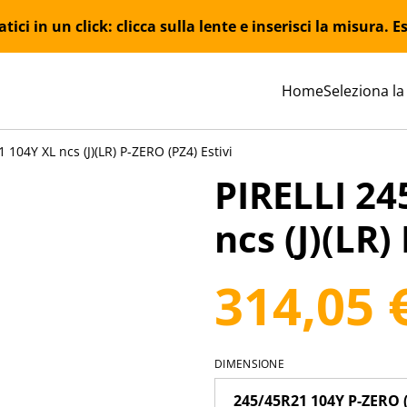
ici in un click: clicca sulla lente e inserisci la misura.
Home
Seleziona la
 104Y XL ncs (J)(LR) P-ZERO (PZ4) Estivi
PIRELLI 24
ncs (J)(LR)
314,05 
DIMENSIONE