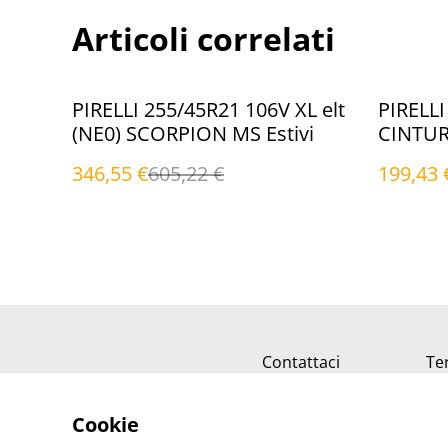
Articoli correlati
%
%
PIRELLI 255/45R21 106V XL elt
PIRELLI
(NE0) SCORPION MS Estivi
CINTURA
346,55 €
605,22 €
199,43 
Contattaci
Ter
Cookie