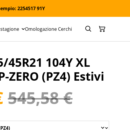
 Esempio: 2254517 91Y
 stagione
Omologazione Cerchi
5/45R21 104Y XL
 P-ZERO (PZ4) Estivi
€
545,58 €