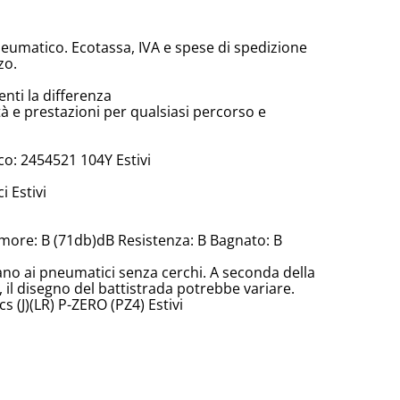
neumatico. Ecotassa, IVA e spese di spedizione
zo.
enti la differenza
tà e prestazioni per qualsiasi percorso e
o: 2454521 104Y Estivi
 Estivi
more: B (71db)dB Resistenza: B Bagnato: B
cano ai pneumatici senza cerchi. A seconda della
il disegno del battistrada potrebbe variare.
s (J)(LR) P-ZERO (PZ4) Estivi