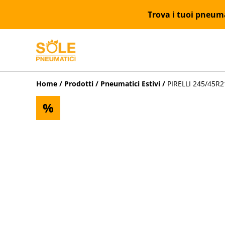
Trova i tuoi pneumat
Home
/
Prodotti
/
Pneumatici Estivi
/
PIRELLI 245/45R21
%