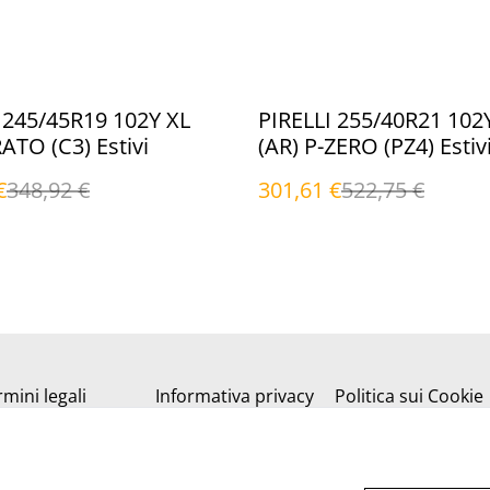
%
 245/45R19 102Y XL
PIRELLI 255/40R21 102
TO (C3) Estivi
(AR) P-ZERO (PZ4) Estiv
€
348,92 €
301,61 €
522,75 €
mini legali
Informativa privacy
Politica sui Cookie