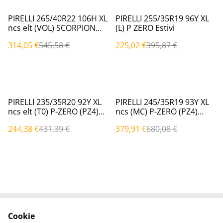
%
%
PIRELLI 265/40R22 106H XL
PIRELLI 255/35R19 96Y XL
ncs elt (VOL) SCORPION
(L) P ZERO Estivi
Estivi
314,05 €
545,58 €
225,02 €
395,87 €
%
%
PIRELLI 235/35R20 92Y XL
PIRELLI 245/35R19 93Y XL
ncs elt (T0) P-ZERO (PZ4)
ncs (MC) P-ZERO (PZ4)
Estivi
Estivi
244,38 €
431,39 €
379,91 €
680,08 €
Cookie
Contattaci
Termini legali