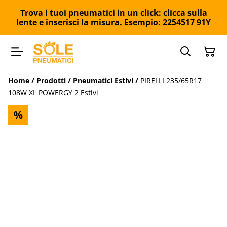
Trova i tuoi pneumatici in un click: clicca sulla
lente e inserisci la misura. Esempio: 2254517 91Y
Home
/
Prodotti
/
Pneumatici Estivi
/
PIRELLI 235/65R17
108W XL POWERGY 2 Estivi
%