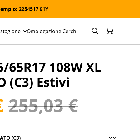
 Esempio: 2254517 91Y
 stagione
Omologazione Cerchi
35/65R17 108W XL
(C3) Estivi
€
255,03 €