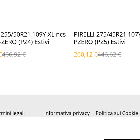
%
 255/50R21 109Y XL ncs
PIRELLI 275/45R21 107
P-ZERO (PZ4) Estivi
PZERO (PZ5) Estivi
€
466,92 €
260,12 €
446,62 €
mini legali
Informativa privacy
Politica sui Cookie