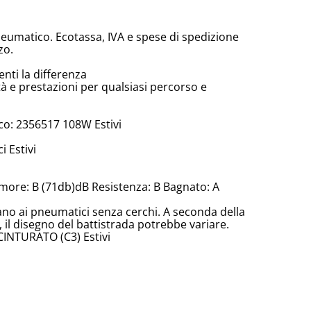
neumatico. Ecotassa, IVA e spese di spedizione
zo.
enti la differenza
tà e prestazioni per qualsiasi percorso e
o: 2356517 108W Estivi
 Estivi
more: B (71db)dB Resistenza: B Bagnato: A
cano ai pneumatici senza cerchi. A seconda della
il disegno del battistrada potrebbe variare.
CINTURATO (C3) Estivi