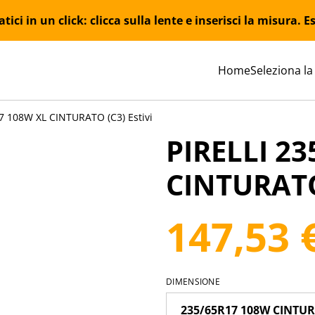
ici in un click: clicca sulla lente e inserisci la misura.
Home
Seleziona la
7 108W XL CINTURATO (C3) Estivi
PIRELLI 2
CINTURATO 
147,53 
DIMENSIONE