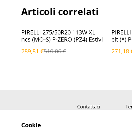
Articoli correlati
%
%
PIRELLI 275/50R20 113W XL
PIRELLI
ncs (MO-S) P-ZERO (PZ4) Estivi
elt (*) 
289,81 €
510,06 €
271,18 
Contattaci
Ter
Cookie