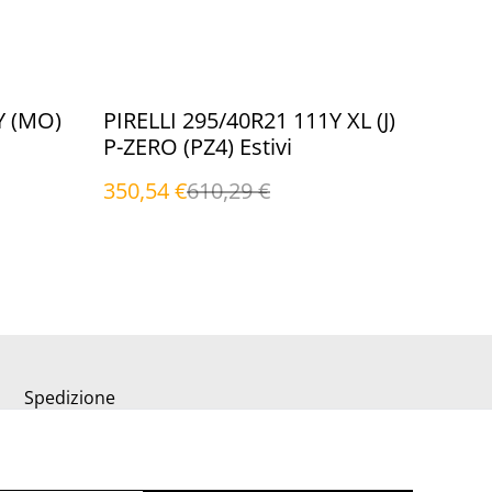
%
Y (MO)
PIRELLI 295/40R21 111Y XL (J)
P-ZERO (PZ4) Estivi
350,54 €
610,29 €
Spedizione