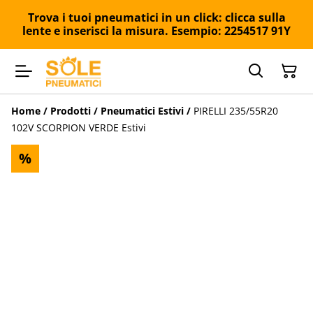
Trova i tuoi pneumatici in un click: clicca sulla
lente e inserisci la misura. Esempio: 2254517 91Y
Home
/
Prodotti
/
Pneumatici Estivi
/
PIRELLI 235/55R20
102V SCORPION VERDE Estivi
%