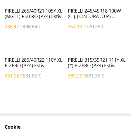
%
%
PIRELLI 265/40R21 105Y XL
PIRELLI 245/45R18 100W
(MGT1) P-ZERO (PZ4) Estivi
XL (J) CINTURATO P7
(P7C2) Estivi
288,47 €
498,64 €
154,12 €
270,25 €
%
%
PIRELLI 285/40R22 110Y XL
PIRELLI 315/35R21 111Y XL
P-ZERO (PZ4) Estivi
(*) P-ZERO (PZ4) Estivi
361,08 €
631,86 €
389,26 €
681,35 €
Cookie
Contattaci
Termini legali