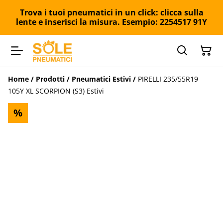
Trova i tuoi pneumatici in un click: clicca sulla
lente e inserisci la misura. Esempio: 2254517 91Y
Home
/
Prodotti
/
Pneumatici Estivi
/
PIRELLI 235/55R19
105Y XL SCORPION (S3) Estivi
%