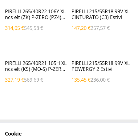
%
%
PIRELLI 265/40R22 106Y XL
PIRELLI 215/55R18 99V XL
ncs elt (ZK) P-ZERO (PZ4)
CINTURATO (C3) Estivi
Estivi
314,05 €
545,58 €
147,20 €
257,57 €
%
%
PIRELLI 265/40R21 105H XL
PIRELLI 215/55R18 99V XL
ncs elt (KS) (MO-S) P-ZERO
POWERGY 2 Estivi
(PZ4) Estivi
327,19 €
569,69 €
135,45 €
236,00 €
Cookie
Contattaci
Termini legali