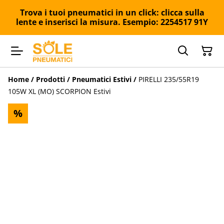
Trova i tuoi pneumatici in un click: clicca sulla
lente e inserisci la misura. Esempio: 2254517 91Y
Home
/
Prodotti
/
Pneumatici Estivi
/
PIRELLI 235/55R19
105W XL (MO) SCORPION Estivi
%