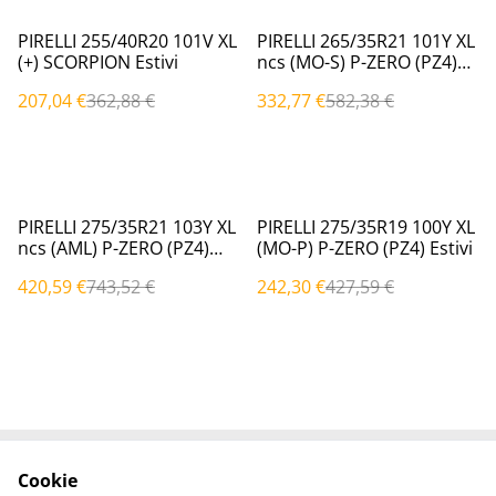
%
%
PIRELLI 255/40R20 101V XL
PIRELLI 265/35R21 101Y XL
(+) SCORPION Estivi
ncs (MO-S) P-ZERO (PZ4)
Estivi
207,04 €
362,88 €
332,77 €
582,38 €
%
%
PIRELLI 275/35R21 103Y XL
PIRELLI 275/35R19 100Y XL
ncs (AML) P-ZERO (PZ4)
(MO-P) P-ZERO (PZ4) Estivi
Estivi
420,59 €
743,52 €
242,30 €
427,59 €
Cookie
Contattaci
Termini legali