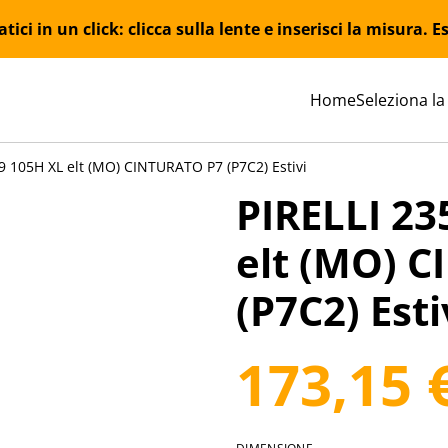
ici in un click: clicca sulla lente e inserisci la misura.
Home
Seleziona la
9 105H XL elt (MO) CINTURATO P7 (P7C2) Estivi
PIRELLI 23
elt (MO) 
(P7C2) Esti
173,15 