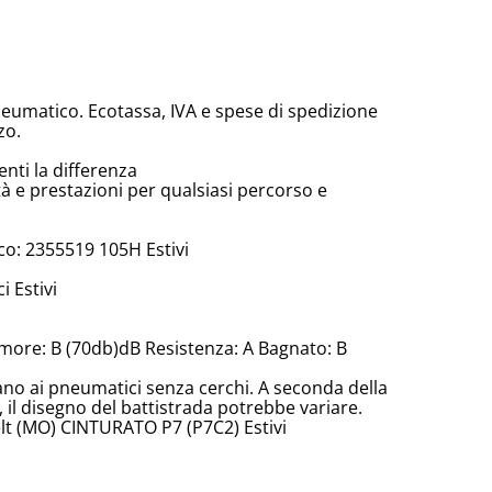
neumatico. Ecotassa, IVA e spese di spedizione
zo.
enti la differenza
tà e prestazioni per qualsiasi percorso e
o: 2355519 105H Estivi
 Estivi
more: B (70db)dB Resistenza: A Bagnato: B
cano ai pneumatici senza cerchi. A seconda della
il disegno del battistrada potrebbe variare.
lt (MO) CINTURATO P7 (P7C2) Estivi