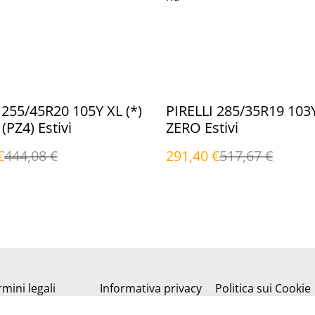
%
 255/45R20 105Y XL (*)
PIRELLI 285/35R19 103
(PZ4) Estivi
ZERO Estivi
€
444,08 €
291,40 €
517,67 €
mini legali
Informativa privacy
Politica sui Cookie