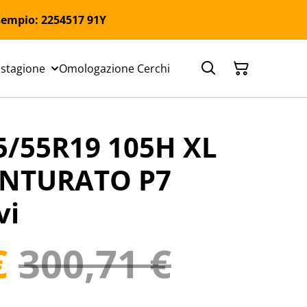
 Esempio: 2254517 91Y
 stagione
Omologazione Cerchi
5/55R19 105H XL
CINTURATO P7
vi
€
300,71 €