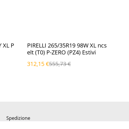
%
Y XL P
PIRELLI 265/35R19 98W XL ncs
elt (T0) P-ZERO (PZ4) Estivi
312,15 €
555,73 €
Spedizione