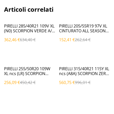
Articoli correlati
%
%
PIRELLI 285/40R21 109V XL
PIRELLI 205/55R19 97V XL
(N0) SCORPION VERDE A/S
CINTURATO ALL SEASON
4 Stagioni
SF 3 4 Stagioni
362,46 €
634,40 €
152,41 €
262,64 €
%
%
PIRELLI 255/50R20 109W
PIRELLI 315/40R21 115Y XL
XL ncs (LR) SCORPION
ncs (A8A) SCORPION ZERO
ZERO ALL SEASON 4
ALL SEASON 4 Stagioni
256,09 €
450,42 €
560,75 €
996,01 €
Stagioni