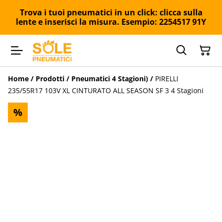
Trova i tuoi pneumatici in un click: clicca sulla
lente e inserisci la misura. Esempio: 2254517 91Y
Home
/
Prodotti
/
Pneumatici 4 Stagioni)
/
PIRELLI
235/55R17 103V XL CINTURATO ALL SEASON SF 3 4 Stagioni
%