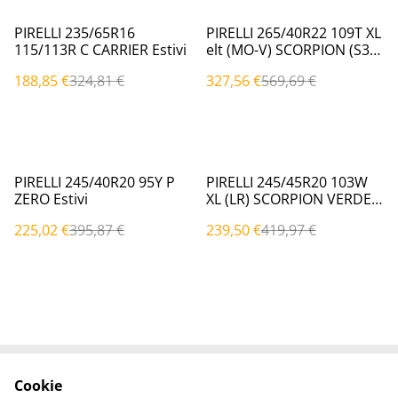
%
%
PIRELLI 235/65R16
PIRELLI 265/40R22 109T XL
115/113R C CARRIER Estivi
elt (MO-V) SCORPION (S3)
Estivi
188,85 €
324,81 €
327,56 €
569,69 €
%
%
PIRELLI 245/40R20 95Y P
PIRELLI 245/45R20 103W
ZERO Estivi
XL (LR) SCORPION VERDE
Estivi
225,02 €
395,87 €
239,50 €
419,97 €
Cookie
Contattaci
Termini legali