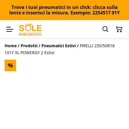
Trova i tuoi pneumatici in un click: clicca sulla
lente e inserisci la misura. Esempio: 2254517 91Y
Home
/
Prodotti
/
Pneumatici Estivi
/
PIRELLI 235/50R18
101Y XL POWERGY 2 Estivi
%