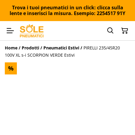
Trova i tuoi pneumatici in un click: clicca sulla
lente e inserisci la misura. Esempio: 2254517 91Y
Home
/
Prodotti
/
Pneumatici Estivi
/
PIRELLI 235/45R20
100V XL s-i SCORPION VERDE Estivi
%