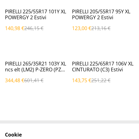
%
%
PIRELLI 225/55R17 101Y XL
PIRELLI 205/55R17 95Y XL
POWERGY 2 Estivi
POWERGY 2 Estivi
140,98 €
246,15 €
123,00 €
213,16 €
%
%
PIRELLI 265/35R21 103Y XL
PIRELLI 225/65R17 106V XL
ncs elt (LM2) P-ZERO (PZ4)
CINTURATO (C3) Estivi
Estivi
344,48 €
601,41 €
143,75 €
251,22 €
Cookie
Contattaci
Termini legali