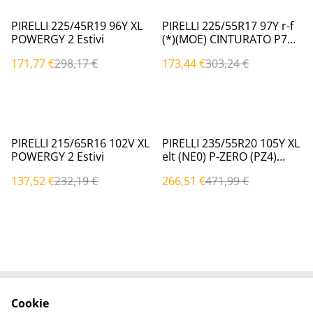
%
%
PIRELLI 225/45R19 96Y XL
PIRELLI 225/55R17 97Y r-f
POWERGY 2 Estivi
(*)(MOE) CINTURATO P7
Estivi
171,77 €
298,17 €
173,44 €
303,24 €
%
%
PIRELLI 215/65R16 102V XL
PIRELLI 235/55R20 105Y XL
POWERGY 2 Estivi
elt (NE0) P-ZERO (PZ4)
Estivi
137,52 €
232,19 €
266,51 €
471,99 €
Cookie
Contattaci
Termini legali