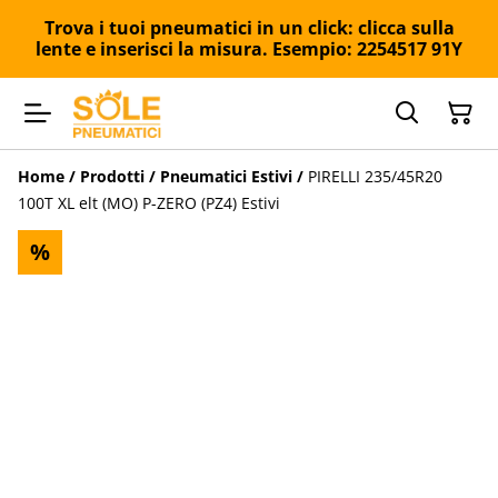
Trova i tuoi pneumatici in un click: clicca sulla
lente e inserisci la misura. Esempio: 2254517 91Y
Home
/
Prodotti
/
Pneumatici Estivi
/
PIRELLI 235/45R20
100T XL elt (MO) P-ZERO (PZ4) Estivi
%