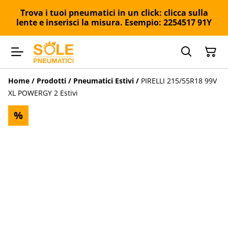
Trova i tuoi pneumatici in un click: clicca sulla
lente e inserisci la misura. Esempio: 2254517 91Y
Home
/
Prodotti
/
Pneumatici Estivi
/
PIRELLI 215/55R18 99V
XL POWERGY 2 Estivi
%