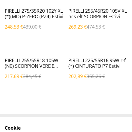
%
%
PIRELLI 275/35R20 102Y XL
PIRELLI 255/45R20 105V XL
(*)(MO) P-ZERO (PZ4) Estivi
ncs elt SCORPION Estivi
248,53 €
439,00 €
269,23 €
474,53 €
%
%
PIRELLI 255/55R18 105W
PIRELLI 225/55R16 95W r-f
(N0) SCORPION VERDE
(*) CINTURATO P7 Estivi
Estivi
217,69 €
384,45 €
202,89 €
355,26 €
Cookie
Contattaci
Termini legali