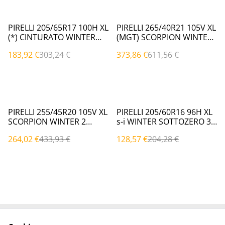
%
%
PIRELLI 205/65R17 100H XL
PIRELLI 265/40R21 105V XL
(*) CINTURATO WINTER
(MGT) SCORPION WINTER
WTC2 Invernali
Invernali
183,92 €
303,24 €
373,86 €
611,56 €
%
%
PIRELLI 255/45R20 105V XL
PIRELLI 205/60R16 96H XL
SCORPION WINTER 2
s-i WINTER SOTTOZERO 3
Invernali
Invernali
264,02 €
433,93 €
128,57 €
204,28 €