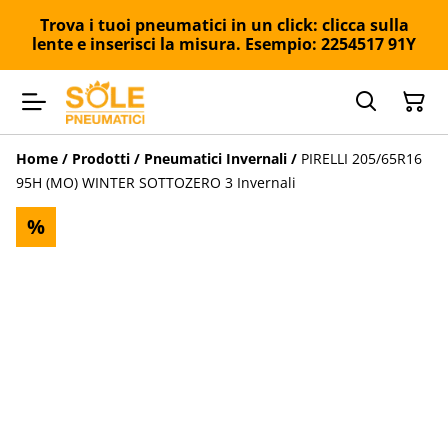
Trova i tuoi pneumatici in un click: clicca sulla
lente e inserisci la misura. Esempio: 2254517 91Y
Home
/
Prodotti
/
Pneumatici Invernali
/
PIRELLI 205/65R16
95H (MO) WINTER SOTTOZERO 3 Invernali
%