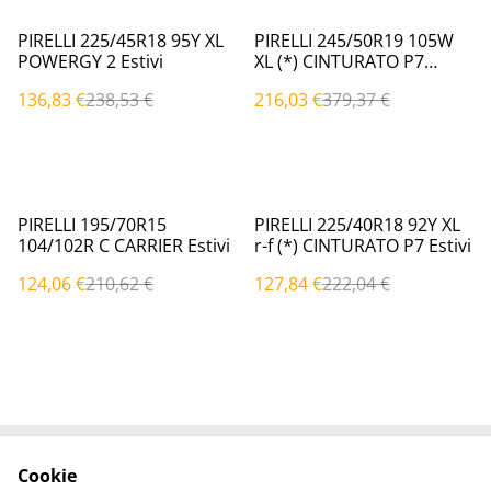
%
%
PIRELLI 225/45R18 95Y XL
PIRELLI 245/50R19 105W
POWERGY 2 Estivi
XL (*) CINTURATO P7
(P7C2) Estivi
136,83 €
238,53 €
216,03 €
379,37 €
%
%
PIRELLI 195/70R15
PIRELLI 225/40R18 92Y XL
104/102R C CARRIER Estivi
r-f (*) CINTURATO P7 Estivi
124,06 €
210,62 €
127,84 €
222,04 €
Cookie
Contattaci
Termini legali