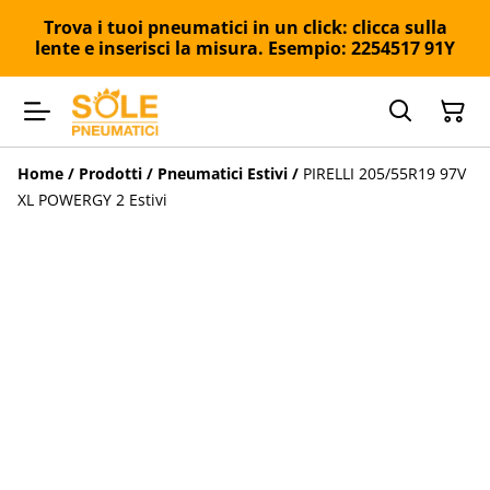
Trova i tuoi pneumatici in un click: clicca sulla
lente e inserisci la misura. Esempio: 2254517 91Y
Home
/
Prodotti
/
Pneumatici Estivi
/
PIRELLI 205/55R19 97V
XL POWERGY 2 Estivi