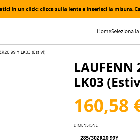
ici in un click: clicca sulla lente e inserisci la misura.
Home
Seleziona la
20 99 Y LK03 (Estivi)
LAUFENN 2
LK03 (Estiv
160,58 
DIMENSIONE