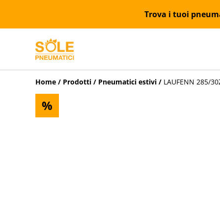
Trova i tuoi pneumat
Home
/
Prodotti
/
Pneumatici estivi
/
LAUFENN 285/30ZR
%