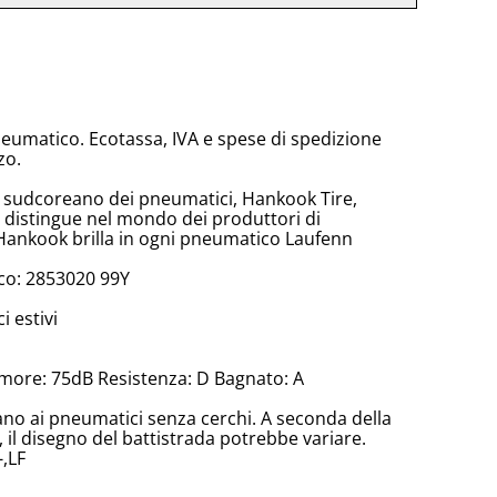
neumatico. Ecotassa, IVA e spese di spedizione
zo.
e sudcoreano dei pneumatici, Hankook Tire,
 distingue nel mondo dei produttori di
Hankook brilla in ogni pneumatico Laufenn
co: 2853020 99Y
 estivi
more: 75dB Resistenza: D Bagnato: A
cano ai pneumatici senza cerchi. A seconda della
il disegno del battistrada potrebbe variare.
-,LF