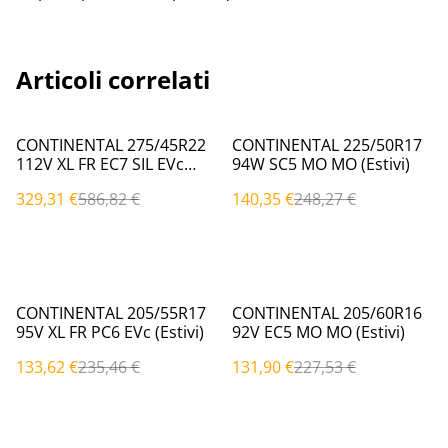
Articoli correlati
%
%
CONTINENTAL 275/45R22
CONTINENTAL 225/50R17
112V XL FR EC7 SIL EVc
94W SC5 MO MO (Estivi)
(Estivi)
329,31 €
586,82 €
140,35 €
248,27 €
%
%
CONTINENTAL 205/55R17
CONTINENTAL 205/60R16
95V XL FR PC6 EVc (Estivi)
92V EC5 MO MO (Estivi)
133,62 €
235,46 €
131,90 €
227,53 €