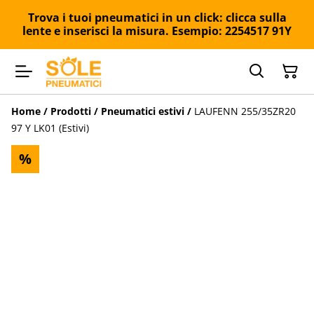
Trova i tuoi pneumatici in un click: clicca sulla
lente e inserisci la misura. Esempio: 2254517 91Y
Home
/
Prodotti
/
Pneumatici estivi
/
LAUFENN 255/35ZR20
97 Y LK01 (Estivi)
%