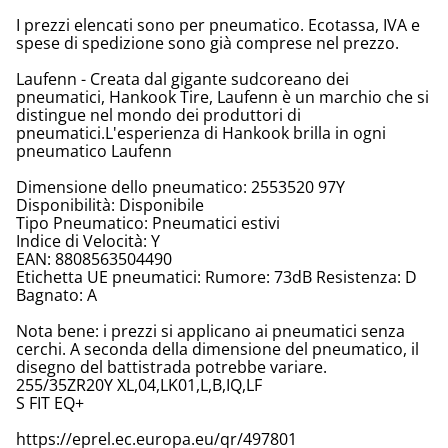
I prezzi elencati sono per pneumatico. Ecotassa, IVA e
spese di spedizione sono già comprese nel prezzo.
Laufenn - Creata dal gigante sudcoreano dei
pneumatici, Hankook Tire, Laufenn è un marchio che si
distingue nel mondo dei produttori di
pneumatici.L'esperienza di Hankook brilla in ogni
pneumatico Laufenn
Dimensione dello pneumatico: 2553520 97Y
Disponibilità: Disponibile
Tipo Pneumatico: Pneumatici estivi
Indice di Velocità: Y
EAN: 8808563504490
Etichetta UE pneumatici: Rumore: 73dB Resistenza: D
Bagnato: A
Nota bene: i prezzi si applicano ai pneumatici senza
cerchi. A seconda della dimensione del pneumatico, il
disegno del battistrada potrebbe variare.
255/35ZR20Y XL,04,LK01,L,B,IQ,LF
S FIT EQ+
https://eprel.ec.europa.eu/qr/497801