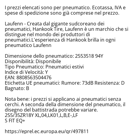
I prezzi elencati sono per pneumatico. Ecotassa, IVA e
spese di spedizione sono già comprese nel prezzo.
Laufenn - Creata dal gigante sudcoreano dei
pneumatici, Hankook Tire, Laufenn è un marchio che si
distingue nel mondo dei produttori di
pneumatici.L'esperienza di Hankook brilla in ogni
pneumatico Laufenn
Dimensione dello pneumatico: 2553518 94Y
Disponibilità: Disponibile
Tipo Pneumatico: Pneumatici estivi
Indice di Velocità: Y
EAN: 8808563504476
Etichetta UE pneumatici: Rumore: 73dB Resistenza: D
Bagnato: B
Nota bene: i prezzi si applicano ai pneumatici senza
cerchi. A seconda della dimensione del pneumatico, il
disegno del battistrada potrebbe variare.
255/35ZR18Y XL,04,LK01,L,B,E-,LF
S FIT EQ+
https://eprel.ec.europa.eu/qr/497811