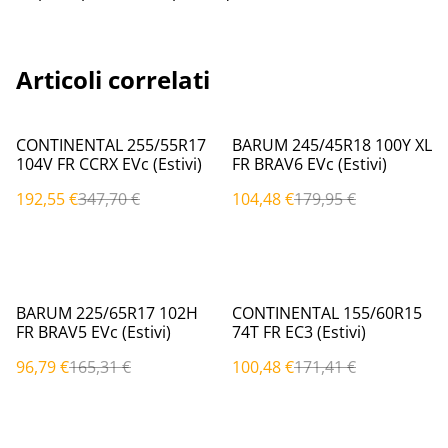
Articoli correlati
%
%
CONTINENTAL 255/55R17
BARUM 245/45R18 100Y XL
104V FR CCRX EVc (Estivi)
FR BRAV6 EVc (Estivi)
192,55 €
347,70 €
104,48 €
179,95 €
%
%
BARUM 225/65R17 102H
CONTINENTAL 155/60R15
FR BRAV5 EVc (Estivi)
74T FR EC3 (Estivi)
96,79 €
165,31 €
100,48 €
171,41 €