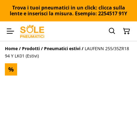
Trova i tuoi pneumatici in un click: clicca sulla
lente e inserisci la misura. Esempio: 2254517 91Y
Home
/
Prodotti
/
Pneumatici estivi
/
LAUFENN 255/35ZR18
94 Y LK01 (Estivi)
%