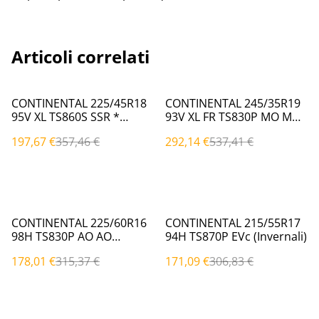
Articoli correlati
%
%
CONTINENTAL 225/45R18
CONTINENTAL 245/35R19
95V XL TS860S SSR *
93V XL FR TS830P MO MO
*|EVc (Invernali)
(Invernali)
197,67 €
357,46 €
292,14 €
537,41 €
%
%
CONTINENTAL 225/60R16
CONTINENTAL 215/55R17
98H TS830P AO AO
94H TS870P EVc (Invernali)
(Invernali)
178,01 €
315,37 €
171,09 €
306,83 €