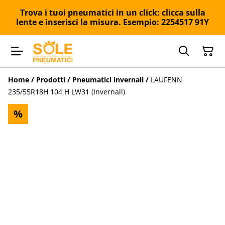
Trova i tuoi pneumatici in un click: clicca sulla
lente e inserisci la misura. Esempio: 2254517 91Y
Home
/
Prodotti
/
Pneumatici invernali
/
LAUFENN
235/55R18H 104 H LW31 (Invernali)
%