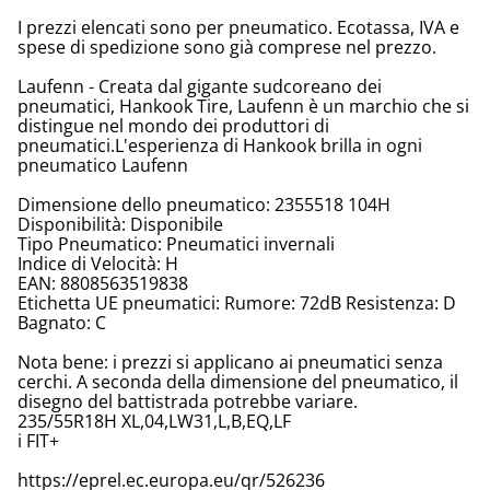
I prezzi elencati sono per pneumatico. Ecotassa, IVA e
spese di spedizione sono già comprese nel prezzo.
Laufenn - Creata dal gigante sudcoreano dei
pneumatici, Hankook Tire, Laufenn è un marchio che si
distingue nel mondo dei produttori di
pneumatici.L'esperienza di Hankook brilla in ogni
pneumatico Laufenn
Dimensione dello pneumatico: 2355518 104H
Disponibilità: Disponibile
Tipo Pneumatico: Pneumatici invernali
Indice di Velocità: H
EAN: 8808563519838
Etichetta UE pneumatici: Rumore: 72dB Resistenza: D
Bagnato: C
Nota bene: i prezzi si applicano ai pneumatici senza
cerchi. A seconda della dimensione del pneumatico, il
disegno del battistrada potrebbe variare.
235/55R18H XL,04,LW31,L,B,EQ,LF
i FIT+
https://eprel.ec.europa.eu/qr/526236