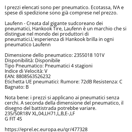
I prezzi elencati sono per pneumatico. Ecotassa, IVA e
spese di spedizione sono già comprese nel prezzo.
Laufenn - Creata dal gigante sudcoreano dei
pneumatici, Hankook Tire, Laufenn è un marchio che si
distingue nel mondo dei produttori di
pneumatici.L'esperienza di Hankook brilla in ogni
pneumatico Laufenn
Dimensione dello pneumatico: 2355018 101V
Disponibilità: Disponibile
Tipo Pneumatico: Pneumatici 4 stagioni
Indice di Velocità: V
EAN: 8808563526232
Etichetta UE pneumatici: Rumore: 72dB Resistenza: C
Bagnato: B
Nota bene: i prezzi si applicano ai pneumatici senza
cerchi. A seconda della dimensione del pneumatico, il
disegno del battistrada potrebbe variare.
235/50R18V XL,04,LH71,L,B,E-,LF
G FIT 4S
https://eprel.ec.europa.eu/qr/477328