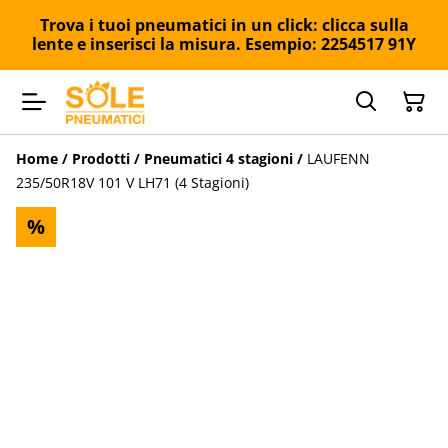
Trova i tuoi pneumatici in un click: clicca sulla
lente e inserisci la misura. Esempio: 2254517 91Y
Home
/
Prodotti
/
Pneumatici 4 stagioni
/
LAUFENN
235/50R18V 101 V LH71 (4 Stagioni)
%