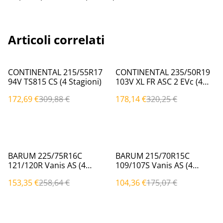
Articoli correlati
%
%
CONTINENTAL 215/55R17
CONTINENTAL 235/50R19
94V TS815 CS (4 Stagioni)
103V XL FR ASC 2 EVc (4
Stagioni)
172,69 €
309,88 €
178,14 €
320,25 €
%
%
BARUM 225/75R16C
BARUM 215/70R15C
121/120R Vanis AS (4
109/107S Vanis AS (4
Stagioni)
Stagioni)
153,35 €
258,64 €
104,36 €
175,07 €