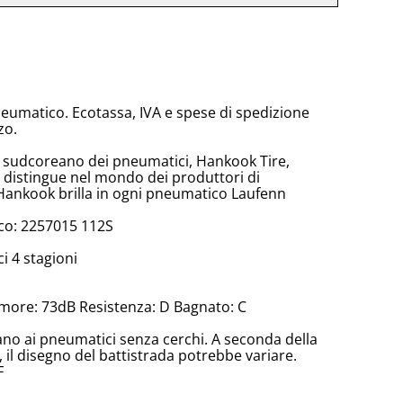
neumatico. Ecotassa, IVA e spese di spedizione
zo.
e sudcoreano dei pneumatici, Hankook Tire,
 distingue nel mondo dei produttori di
Hankook brilla in ogni pneumatico Laufenn
co: 2257015 112S
 4 stagioni
more: 73dB Resistenza: D Bagnato: C
cano ai pneumatici senza cerchi. A seconda della
il disegno del battistrada potrebbe variare.
F