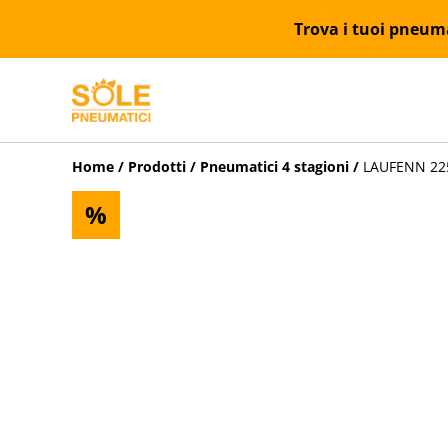
Trova i tuoi pneumat
Home
/
Prodotti
/
Pneumatici 4 stagioni
/
LAUFENN 225
%