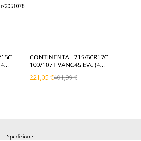
qr/2051078
%
R15C
CONTINENTAL 215/60R17C
(4
109/107T VANC4S EVc (4
Stagioni)
221,05 €
401,99 €
Spedizione