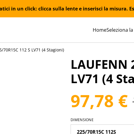
ici in un click: clicca sulla lente e inserisci la misura.
Home
Seleziona la
/70R15C 112 S LV71 (4 Stagioni)
LAUFENN 2
LV71 (4 Sta
97,78 €
DIMENSIONE