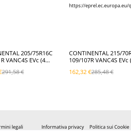
https://eprel.ec.europa.eu/
%
ENTAL 205/75R16C
CONTINENTAL 215/70
1R VANC4S EVc (4
109/107R VANC4S EVc 
i)
Stagioni)
€
291,58 €
162,32 €
285,48 €
mini legali
Informativa privacy
Politica sui Cookie