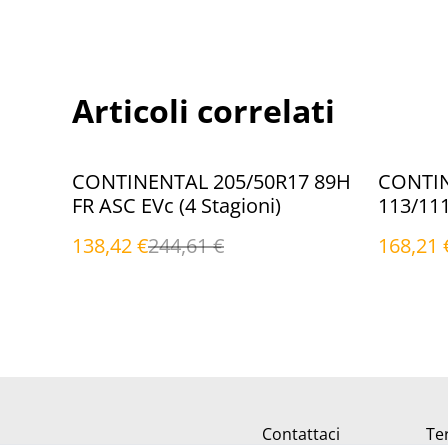
Articoli correlati
%
%
CONTINENTAL 205/50R17 89H
CONTIN
FR ASC EVc (4 Stagioni)
113/11
Stagion
138,42 €
244,61 €
168,21 
Contattaci
Ter