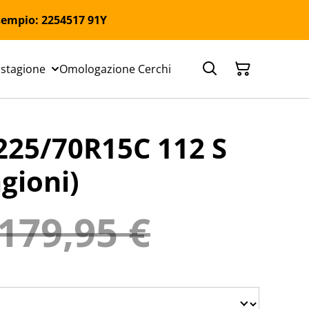
 Esempio: 2254517 91Y
 stagione
Omologazione Cerchi
25/70R15C 112 S
gioni)
179,95 €