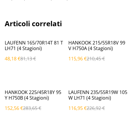
Articoli correlati
%
%
LAUFENN 165/70R14T 81 T
HANKOOK 215/55R18V 99
LH71 (4 Stagioni)
V H750A (4 Stagioni)
48,18 €
81,13 €
115,96 €
210,45 €
%
%
HANKOOK 225/45R18Y 95
LAUFENN 235/55R19W 105
Y H750B (4 Stagioni)
W LH71 (4 Stagioni)
152,56 €
283,65 €
116,95 €
226,92 €