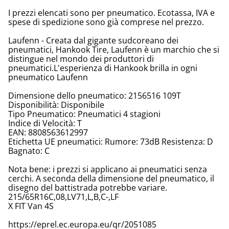
I prezzi elencati sono per pneumatico. Ecotassa, IVA e
spese di spedizione sono già comprese nel prezzo.
Laufenn - Creata dal gigante sudcoreano dei
pneumatici, Hankook Tire, Laufenn è un marchio che si
distingue nel mondo dei produttori di
pneumatici.L'esperienza di Hankook brilla in ogni
pneumatico Laufenn
Dimensione dello pneumatico: 2156516 109T
Disponibilità: Disponibile
Tipo Pneumatico: Pneumatici 4 stagioni
Indice di Velocità: T
EAN: 8808563612997
Etichetta UE pneumatici: Rumore: 73dB Resistenza: D
Bagnato: C
Nota bene: i prezzi si applicano ai pneumatici senza
cerchi. A seconda della dimensione del pneumatico, il
disegno del battistrada potrebbe variare.
215/65R16C,08,LV71,L,B,C-,LF
X FIT Van 4S
https://eprel.ec.europa.eu/qr/2051085