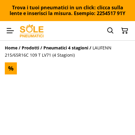
Trova i tuoi pneumatici in un click: clicca sulla
lente e inserisci la misura. Esempio: 2254517 91Y
Home
/
Prodotti
/
Pneumatici 4 stagioni
/
LAUFENN
215/65R16C 109 T LV71 (4 Stagioni)
%